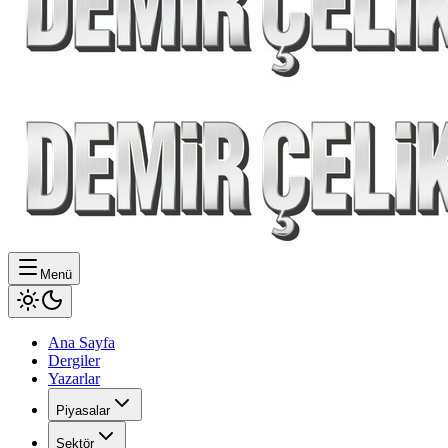
Menü
Ana Sayfa
Dergiler
Yazarlar
Piyasalar
Sektör