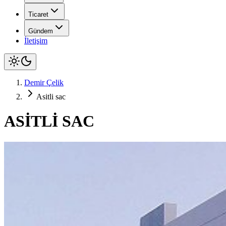
Ticaret
Gündem
İletişim
Demir Çelik
Asitli sac
ASİTLİ SAC