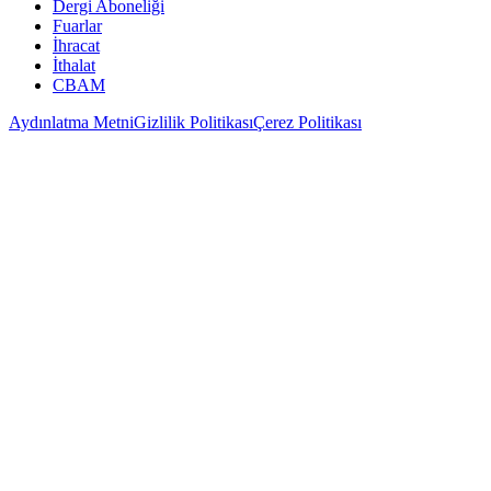
Dergi Aboneliği
Fuarlar
İhracat
İthalat
CBAM
Aydınlatma Metni
Gizlilik Politikası
Çerez Politikası