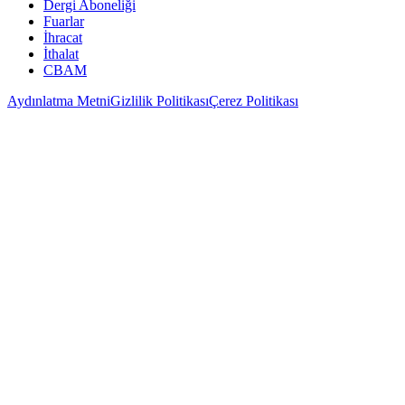
Dergi Aboneliği
Fuarlar
İhracat
İthalat
CBAM
Aydınlatma Metni
Gizlilik Politikası
Çerez Politikası