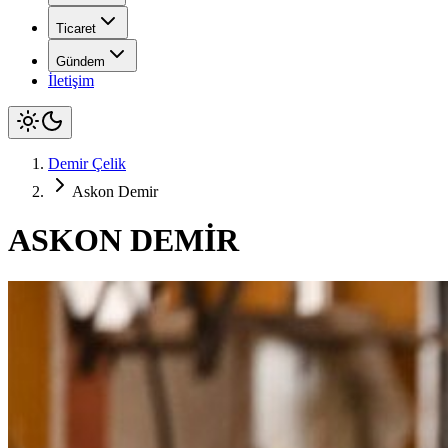
Ticaret
Gündem
İletişim
Demir Çelik
Askon Demir
ASKON DEMİR