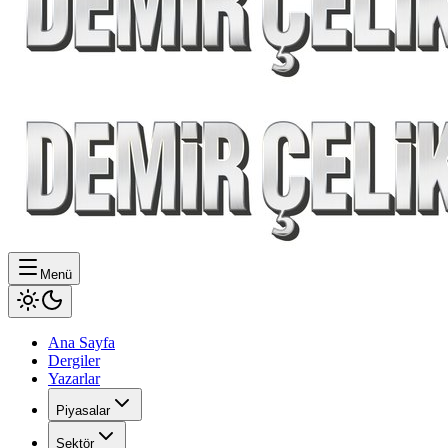
Menü
Ana Sayfa
Dergiler
Yazarlar
Piyasalar
Sektör