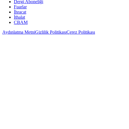
Dergi Aboneliği
Fuarlar
İhracat
İthalat
CBAM
Aydınlatma Metni
Gizlilik Politikası
Çerez Politikası