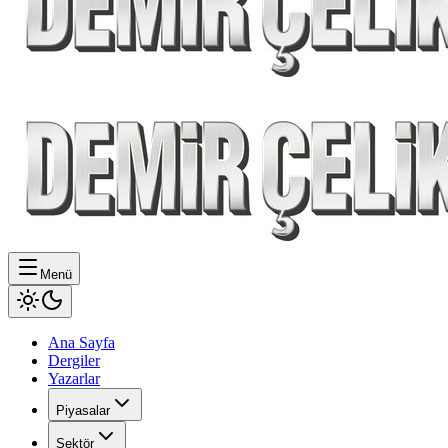
Menü
Ana Sayfa
Dergiler
Yazarlar
Piyasalar
Sektör