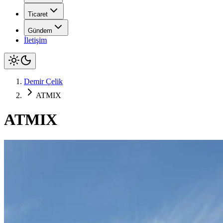
Ticaret
Gündem
İletişim
Demir Çelik
ATMIX
ATMIX