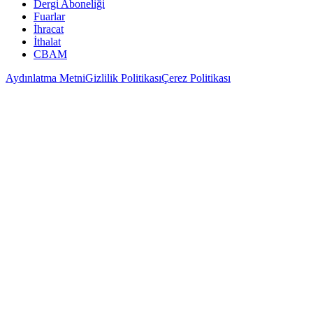
Dergi Aboneliği
Fuarlar
İhracat
İthalat
CBAM
Aydınlatma Metni
Gizlilik Politikası
Çerez Politikası