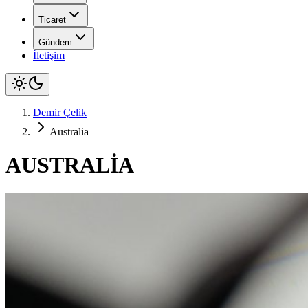
Ticaret
Gündem
İletişim
Demir Çelik
Australia
AUSTRALİA