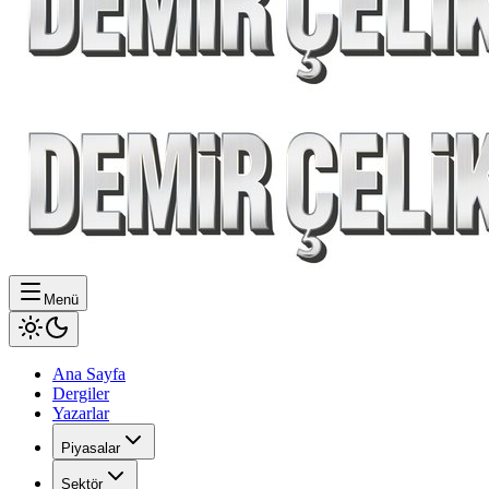
Menü
Ana Sayfa
Dergiler
Yazarlar
Piyasalar
Sektör