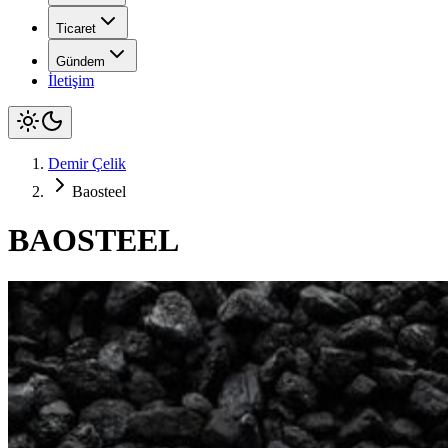
Ticaret
Gündem
İletişim
Demir Çelik
Baosteel
BAOSTEEL