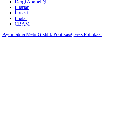
Dergi Aboneliği
Fuarlar
İhracat
İthalat
CBAM
Aydınlatma Metni
Gizlilik Politikası
Çerez Politikası