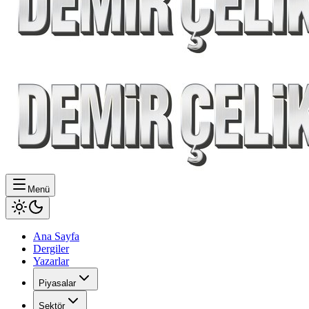
Menü
Ana Sayfa
Dergiler
Yazarlar
Piyasalar
Sektör