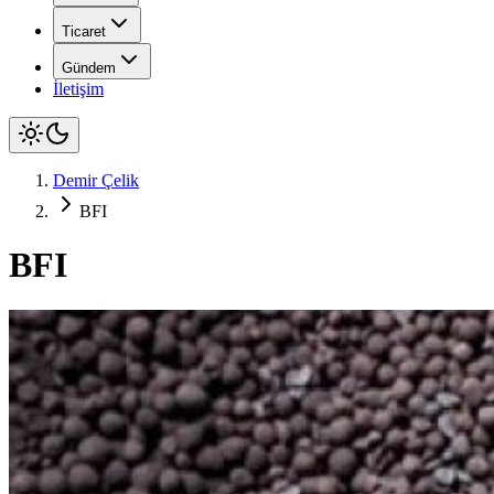
Ticaret
Gündem
İletişim
Demir Çelik
BFI
BFI