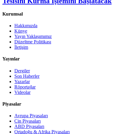
Tesisini Kurma İşlemini Başlatacak
Kurumsal
Hakkımızda
Künye
Yayın Yaklaşımımız
Düzeltme Politikası
İletişim
Yayınlar
Dergiler
Son Haberler
Yazarlar
Röportajlar
Videolar
Piyasalar
Avrupa Piyasaları
Çin Piyasaları
ABD Piyasaları
Ortadoğu & Afrika Piyasaları