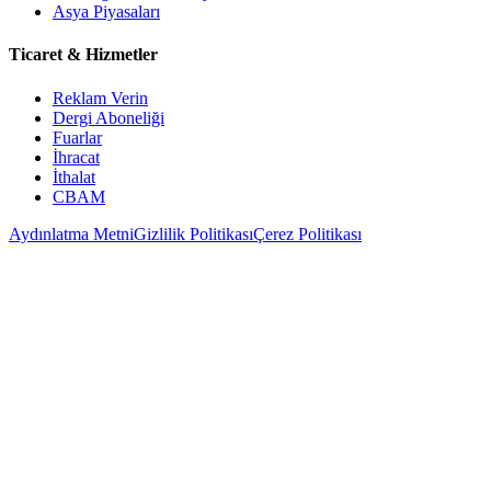
Asya Piyasaları
Ticaret & Hizmetler
Reklam Verin
Dergi Aboneliği
Fuarlar
İhracat
İthalat
CBAM
Aydınlatma Metni
Gizlilik Politikası
Çerez Politikası