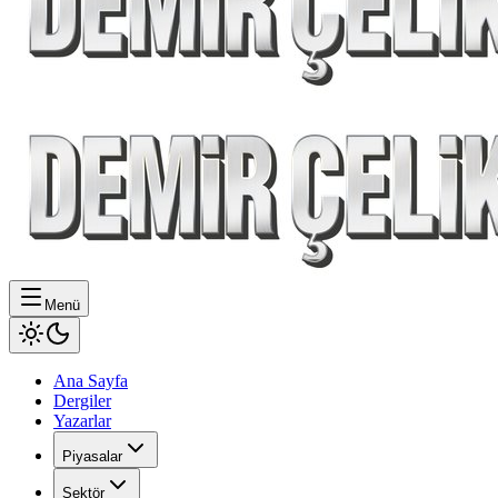
Menü
Ana Sayfa
Dergiler
Yazarlar
Piyasalar
Sektör