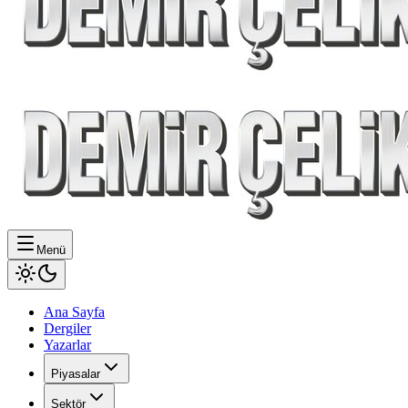
Menü
Ana Sayfa
Dergiler
Yazarlar
Piyasalar
Sektör