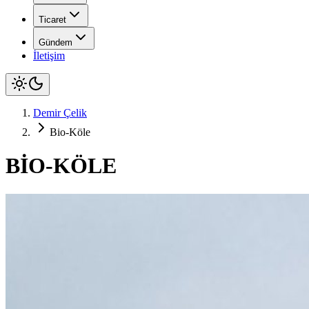
Ticaret
Gündem
İletişim
Demir Çelik
Bio-Köle
BİO-KÖLE