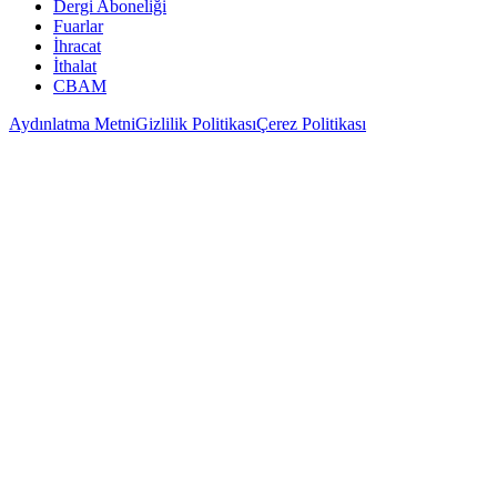
Dergi Aboneliği
Fuarlar
İhracat
İthalat
CBAM
Aydınlatma Metni
Gizlilik Politikası
Çerez Politikası