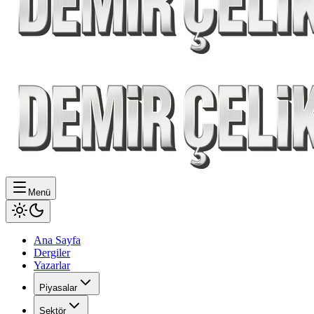
Menü
Ana Sayfa
Dergiler
Yazarlar
Piyasalar
Sektör