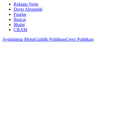
Reklam Verin
Dergi Aboneliği
Fuarlar
İhracat
İthalat
CBAM
Aydınlatma Metni
Gizlilik Politikası
Çerez Politikası