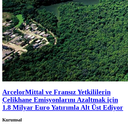
ArcelorMittal ve Fransız Yetkililerin
Çelikhane Emisyonlarını Azaltmak için
1.8 Milyar Euro Yatırımla Alt Üst Ediyor
Kurumsal