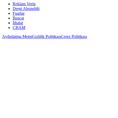
Reklam Verin
Dergi Aboneliği
Fuarlar
İhracat
İthalat
CBAM
Aydınlatma Metni
Gizlilik Politikası
Çerez Politikası