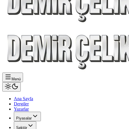
Menü
Ana Sayfa
Dergiler
Yazarlar
Piyasalar
Sektör