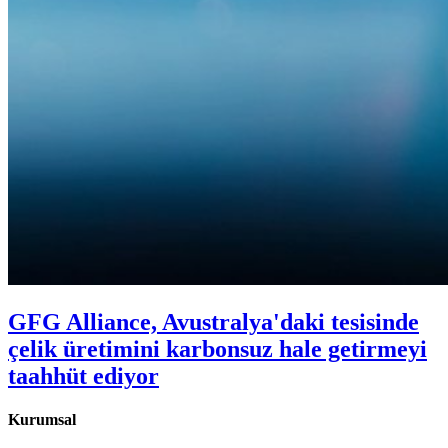
GFG Alliance, Avustralya'daki tesisinde
çelik üretimini karbonsuz hale getirmeyi
taahhüt ediyor
Kurumsal