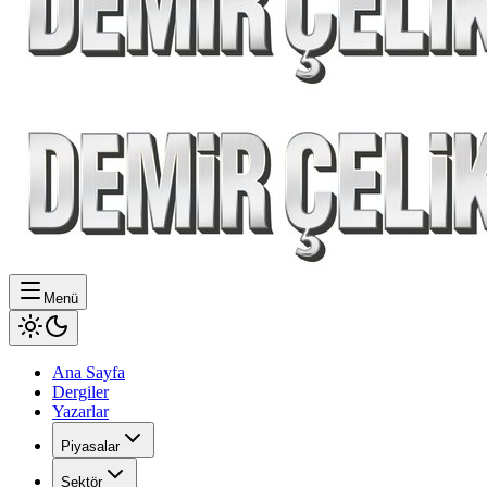
Menü
Ana Sayfa
Dergiler
Yazarlar
Piyasalar
Sektör