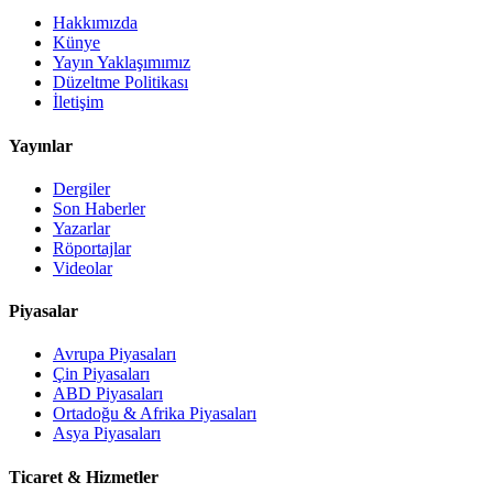
Hakkımızda
Künye
Yayın Yaklaşımımız
Düzeltme Politikası
İletişim
Yayınlar
Dergiler
Son Haberler
Yazarlar
Röportajlar
Videolar
Piyasalar
Avrupa Piyasaları
Çin Piyasaları
ABD Piyasaları
Ortadoğu & Afrika Piyasaları
Asya Piyasaları
Ticaret & Hizmetler