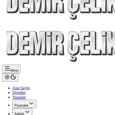
Menü
Ana Sayfa
Dergiler
Yazarlar
Piyasalar
Sektör