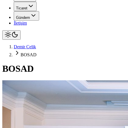
Ticaret
Gündem
İletişim
Demir Çelik
BOSAD
BOSAD