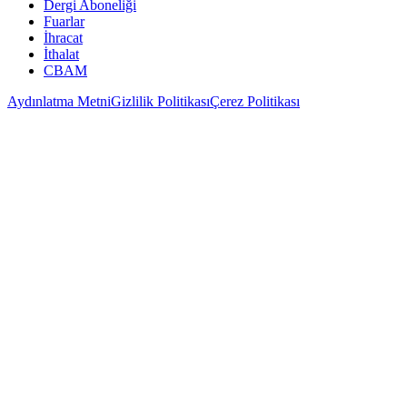
Dergi Aboneliği
Fuarlar
İhracat
İthalat
CBAM
Aydınlatma Metni
Gizlilik Politikası
Çerez Politikası