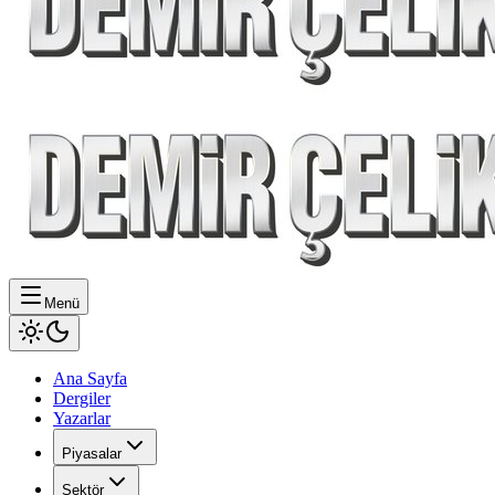
Menü
Ana Sayfa
Dergiler
Yazarlar
Piyasalar
Sektör