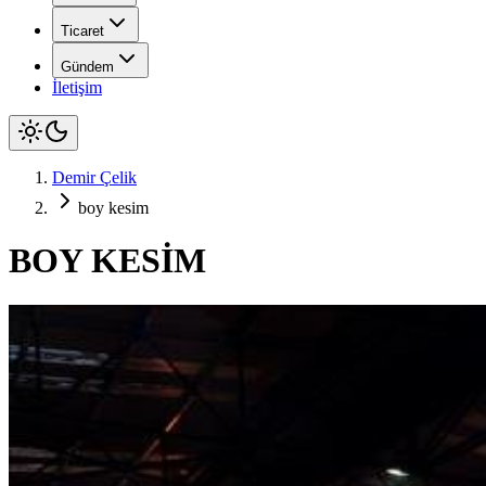
Ticaret
Gündem
İletişim
Demir Çelik
boy kesim
BOY KESİM