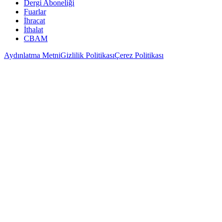
Dergi Aboneliği
Fuarlar
İhracat
İthalat
CBAM
Aydınlatma Metni
Gizlilik Politikası
Çerez Politikası