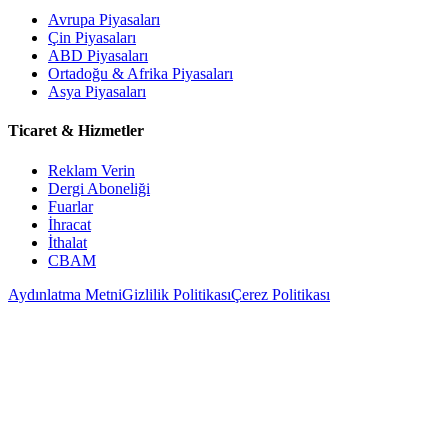
Avrupa Piyasaları
Çin Piyasaları
ABD Piyasaları
Ortadoğu & Afrika Piyasaları
Asya Piyasaları
Ticaret & Hizmetler
Reklam Verin
Dergi Aboneliği
Fuarlar
İhracat
İthalat
CBAM
Aydınlatma Metni
Gizlilik Politikası
Çerez Politikası