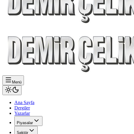
Menü
Ana Sayfa
Dergiler
Yazarlar
Piyasalar
Sektör