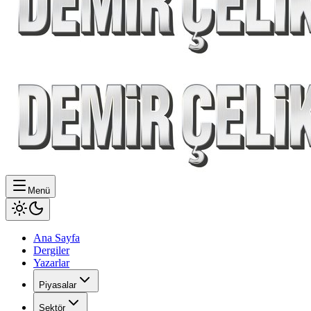
Menü
Ana Sayfa
Dergiler
Yazarlar
Piyasalar
Sektör