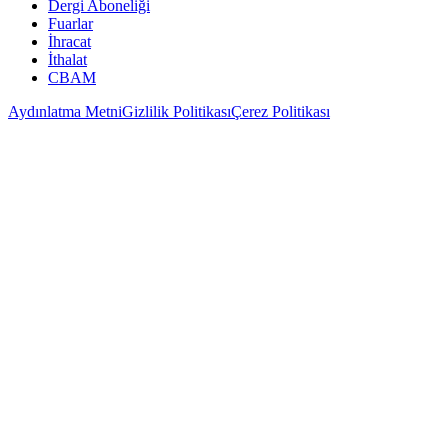
Dergi Aboneliği
Fuarlar
İhracat
İthalat
CBAM
Aydınlatma Metni
Gizlilik Politikası
Çerez Politikası