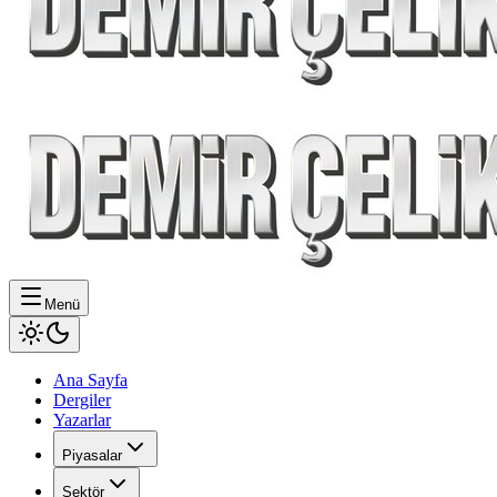
Menü
Ana Sayfa
Dergiler
Yazarlar
Piyasalar
Sektör