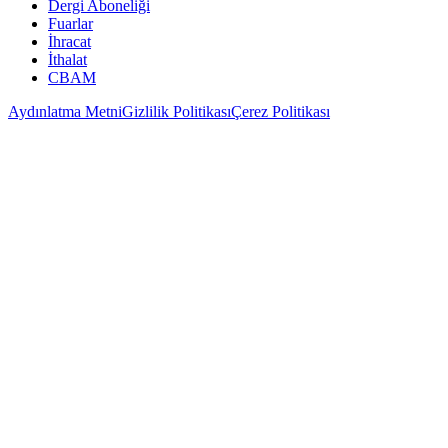
Dergi Aboneliği
Fuarlar
İhracat
İthalat
CBAM
Aydınlatma Metni
Gizlilik Politikası
Çerez Politikası