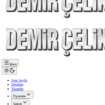
Menü
Ana Sayfa
Dergiler
Yazarlar
Piyasalar
Sektör