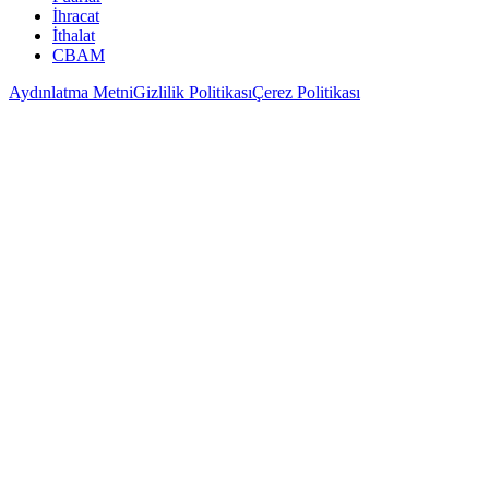
İhracat
İthalat
CBAM
Aydınlatma Metni
Gizlilik Politikası
Çerez Politikası