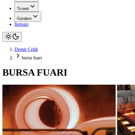
Ticaret
Gündem
İletişim
Demir Çelik
bursa fuarı
BURSA FUARI