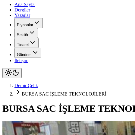
Ana Sayfa
Dergiler
Yazarlar
Piyasalar
Sektör
Ticaret
Gündem
İletişim
Demir Çelik
BURSA SAC İŞLEME TEKNOLOJİLERİ
BURSA SAC İŞLEME TEKNO