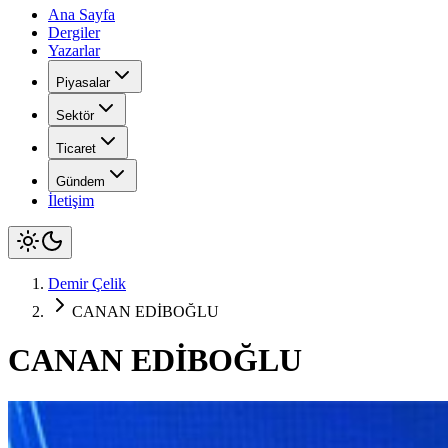
Ana Sayfa
Dergiler
Yazarlar
Piyasalar
Sektör
Ticaret
Gündem
İletişim
Demir Çelik
CANAN EDİBOĞLU
CANAN EDİBOĞLU