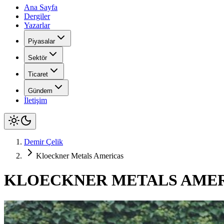
Ana Sayfa
Dergiler
Yazarlar
Piyasalar
Sektör
Ticaret
Gündem
İletişim
Demir Çelik
Kloeckner Metals Americas
KLOECKNER METALS AME