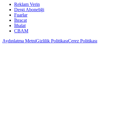
Reklam Verin
Dergi Aboneliği
Fuarlar
İhracat
İthalat
CBAM
Aydınlatma Metni
Gizlilik Politikası
Çerez Politikası