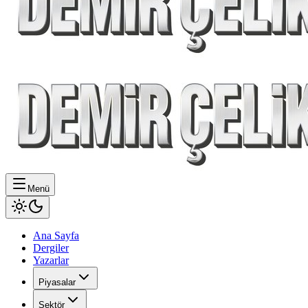
Menü
Ana Sayfa
Dergiler
Yazarlar
Piyasalar
Sektör