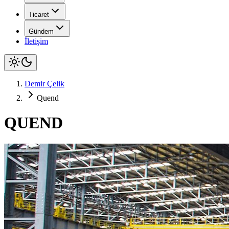
Ticaret
Gündem
İletişim
Demir Çelik
Quend
QUEND