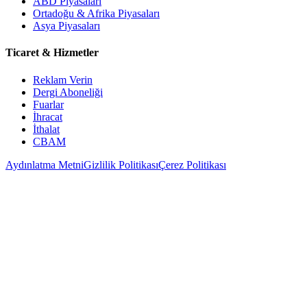
ABD Piyasaları
Ortadoğu & Afrika Piyasaları
Asya Piyasaları
Ticaret & Hizmetler
Reklam Verin
Dergi Aboneliği
Fuarlar
İhracat
İthalat
CBAM
Aydınlatma Metni
Gizlilik Politikası
Çerez Politikası