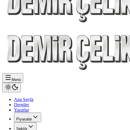
Menü
Ana Sayfa
Dergiler
Yazarlar
Piyasalar
Sektör