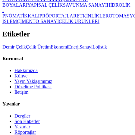
BOYALARI
YAPISAL ÇELİK
SAVUNMA SANAYİ
HİDROLİK
-
PNÖMATİK
KALIP
RÖPORTAJLAR
ETKİNLİKLER
OTOMASY
İŞLEM
ÇİMENTO SANAYİ
ÇELİK ÜRÜNLERİ
Etiketler
Demir Çelik
Çelik Üretim
Ekonomi
Enerji
Sanayi
Lojistik
Kurumsal
Hakkımızda
Künye
Yayın Yaklaşımımız
Düzeltme Politikası
İletişim
Yayınlar
Dergiler
Son Haberler
Yazarlar
Röportajlar