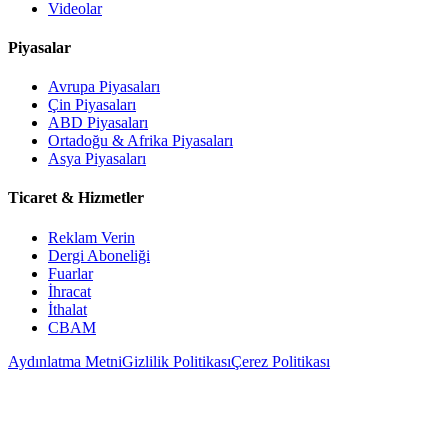
Videolar
Piyasalar
Avrupa Piyasaları
Çin Piyasaları
ABD Piyasaları
Ortadoğu & Afrika Piyasaları
Asya Piyasaları
Ticaret & Hizmetler
Reklam Verin
Dergi Aboneliği
Fuarlar
İhracat
İthalat
CBAM
Aydınlatma Metni
Gizlilik Politikası
Çerez Politikası