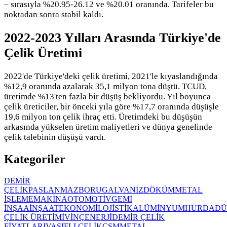
– sırasıyla %20.95-26.12 ve %20.01 oranında. Tarifeler bu
noktadan sonra stabil kaldı.
2022-2023 Yılları Arasında Türkiye'de
Çelik Üretimi
2022'de Türkiye'deki çelik üretimi, 2021'le kıyaslandığında
%12,9 oranında azalarak 35,1 milyon tona düştü. TCUD,
üretimde %13'ten fazla bir düşüş bekliyordu. Yıl boyunca
çelik üreticiler, bir önceki yıla göre %17,7 oranında düşüşle
19,6 milyon ton çelik ihraç etti. Üretimdeki bu düşüşün
arkasında yükselen üretim maliyetleri ve dünya genelinde
çelik talebinin düşüşü vardı.
Kategoriler
DEMİR
ÇELİK
PASLANMAZ
BORU
GALVANİZ
DÖKÜM
METAL
İŞLEME
MAKİNA
OTOMOTİV
GEMİ
İNŞAA
İNŞAAT
EKONOMİ
LOJİSTİK
ALÜMİNYUM
HURDA
DÜ
ÇELİK ÜRETİMİ
VİNÇ
ENERJİ
DEMİR ÇELİK
FİYATLARI
VASIFLI ÇELİK
ÇSM
METAL