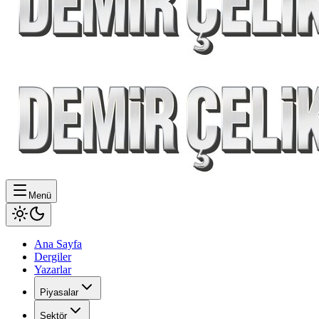
Menü
Ana Sayfa
Dergiler
Yazarlar
Piyasalar
Sektör