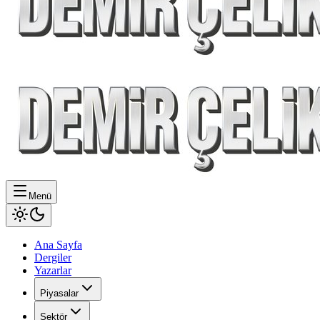
Menü
Ana Sayfa
Dergiler
Yazarlar
Piyasalar
Sektör