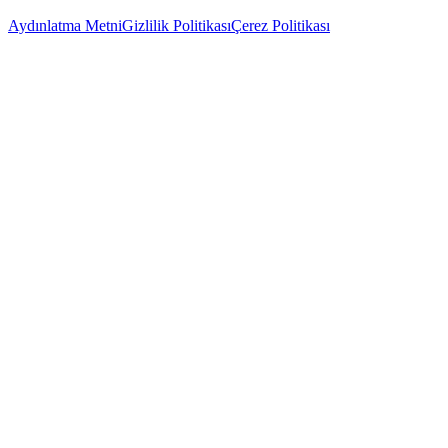
Aydınlatma Metni
Gizlilik Politikası
Çerez Politikası