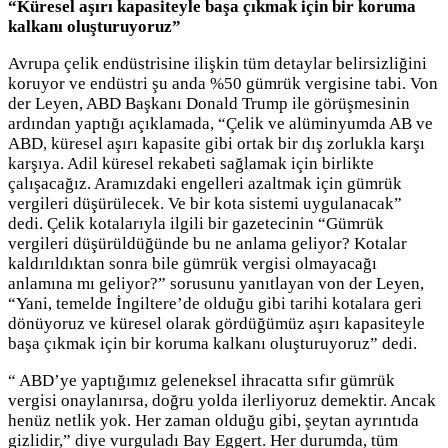
“Küresel aşırı kapasiteyle başa çıkmak için bir koruma
kalkanı oluşturuyoruz”
Avrupa çelik endüstrisine ilişkin tüm detaylar belirsizliğini
koruyor ve endüstri şu anda %50 gümrük vergisine tabi. Von
der Leyen, ABD Başkanı Donald Trump ile görüşmesinin
ardından yaptığı açıklamada, “Çelik ve alüminyumda AB ve
ABD, küresel aşırı kapasite gibi ortak bir dış zorlukla karşı
karşıya. Adil küresel rekabeti sağlamak için birlikte
çalışacağız. Aramızdaki engelleri azaltmak için gümrük
vergileri düşürülecek. Ve bir kota sistemi uygulanacak”
dedi. Çelik kotalarıyla ilgili bir gazetecinin “Gümrük
vergileri düşürüldüğünde bu ne anlama geliyor? Kotalar
kaldırıldıktan sonra bile gümrük vergisi olmayacağı
anlamına mı geliyor?” sorusunu yanıtlayan von der Leyen,
“Yani, temelde İngiltere’de olduğu gibi tarihi kotalara geri
dönüyoruz ve küresel olarak gördüğümüz aşırı kapasiteyle
başa çıkmak için bir koruma kalkanı oluşturuyoruz” dedi.
“ ABD’ye yaptığımız geleneksel ihracatta sıfır gümrük
vergisi onaylanırsa, doğru yolda ilerliyoruz demektir. Ancak
henüz netlik yok. Her zaman olduğu gibi, şeytan ayrıntıda
gizlidir,” diye vurguladı Bay Eggert. Her durumda, tüm