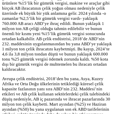
ürünlere %15’lik bir gümrük vergisi, makine ve araçlar gibi
birçok AB ihracatının çelik yoğun olması nedeniyle çelik
üzerinde ek büyük bir yük anlamına gelir. 2024 yılında -o
zamanlar %2,5’lik bir gümrük vergisi vardı- yaklaşık
760.000 AB aracı ABD’ye ihraç edildi. Bunun yaklaşık 1
milyon ton AB çeliği olduğu tahmin edilebilir ve bunun
önemli bir kısmı yeni %15’lik gümrük vergisi sonucunda
ortadan kalkabilir. AB çelik endüstrisi, 2018’de ABD’nin
232. maddesinin uygulanmasından bu yana ABD’ye yaklaşık
1 milyon ton çelik ihracatını kaybetmişti. Bu kayıp, 2024’te
4,6 ila 3,8 milyon tondan düştü ve bunun yaklaşık 600.000
tonu %25 gümrük vergisi ödemek zorunda kaldı. %50 kota
dışı bir gümrük vergisi de muhtemelen bu ihracatı ortadan
kaldıracaktır.
Avrupa çelik endüstrisi, 2018’den bu yana, Asya, Kuzey
Afrika ve Orta Doğu ülkelerinin tetiklediği küresel çelik
kapasite fazlasının yanı sıra ABD’nin 232. Maddesi’nin
etkileri ve AB çelik kullanan sektörlerdeki çelik talebindeki
düşüş nedeniyle, AB iç pazarında ve ihracat pazarlarında 30
milyon ton çelik kaybetti. Mart ayından (%25) ve Haziran
ayından (%50) bu yana uygulanan son ek ABD tarifelerinin