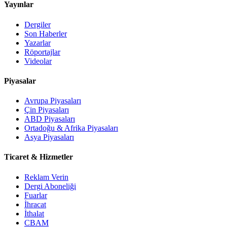
Yayınlar
Dergiler
Son Haberler
Yazarlar
Röportajlar
Videolar
Piyasalar
Avrupa Piyasaları
Çin Piyasaları
ABD Piyasaları
Ortadoğu & Afrika Piyasaları
Asya Piyasaları
Ticaret & Hizmetler
Reklam Verin
Dergi Aboneliği
Fuarlar
İhracat
İthalat
CBAM