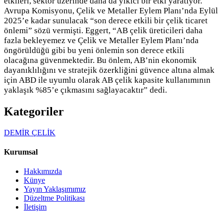
etkileri, sektör üzerinde daha da yıkıcı bir etki yaratıyor.
Avrupa Komisyonu, Çelik ve Metaller Eylem Planı’nda Eylül
2025’e kadar sunulacak “son derece etkili bir çelik ticaret
önlemi” sözü vermişti. Eggert, “AB çelik üreticileri daha
fazla bekleyemez ve Çelik ve Metaller Eylem Planı’nda
öngörüldüğü gibi bu yeni önlemin son derece etkili
olacağına güvenmektedir. Bu önlem, AB’nin ekonomik
dayanıklılığını ve stratejik özerkliğini güvence altına almak
için ABD ile uyumlu olarak AB çelik kapasite kullanımının
yaklaşık %85’e çıkmasını sağlayacaktır” dedi.
Kategoriler
DEMİR ÇELİK
Kurumsal
Hakkımızda
Künye
Yayın Yaklaşımımız
Düzeltme Politikası
İletişim