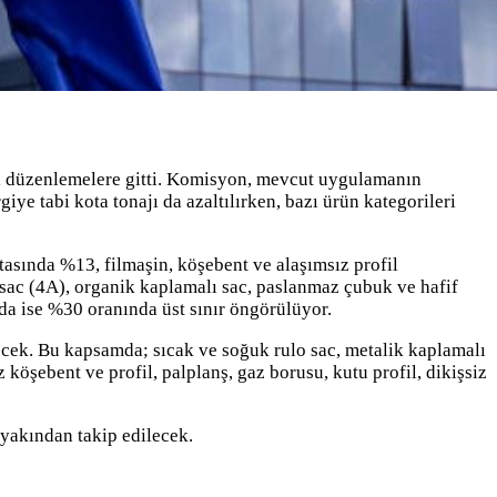
li düzenlemelere gitti. Komisyon, mevcut uygulamanın
iye tabi kota tonajı da azaltılırken, bazı ürün kategorileri
tasında %13, filmaşin, köşebent ve alaşımsız profil
 sac (4A), organik kaplamalı sac, paslanmaz çubuk ve hafif
nda ise %30 oranında üst sınır öngörülüyor.
yecek. Bu kapsamda; sıcak ve soğuk rulo sac, metalik kaplamalı
 köşebent ve profil, palplanş, gaz borusu, kutu profil, dikişsiz
 yakından takip edilecek.