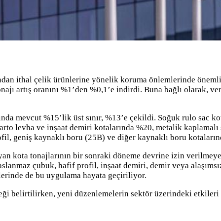
ndan ithal çelik ürünlerine yönelik koruma önlemlerinde önem
najı artış oranını %1’den %0,1’e indirdi. Buna bağlı olarak, verg
sında mevcut %15’lik üst sınır, %13’e çekildi. Soğuk rulo sac ko
arto levha ve inşaat demiri kotalarında %20, metalik kaplamalı
rofil, geniş kaynaklı boru (25B) ve diğer kaynaklı boru kotaları
mayan kota tonajlarının bir sonraki döneme devrine izin verilme
slanmaz çubuk, hafif profil, inşaat demiri, demir veya alaşımsız
lerinde de bu uygulama hayata geçiriliyor.
 belirtilirken, yeni düzenlemelerin sektör üzerindeki etkileri