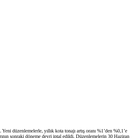
. Yeni düzenlemelerle, yıllık kota tonajı artış oranı %1’den %0,1’e
jlarının sonraki döneme devri iptal edildi. Düzenlemelerin 30 Haziran