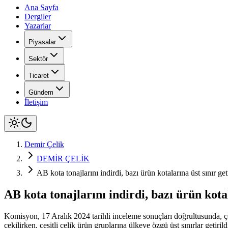
Ana Sayfa
Dergiler
Yazarlar
Piyasalar
Sektör
Ticaret
Gündem
İletişim
Demir Çelik
DEMİR ÇELİK
AB kota tonajlarını indirdi, bazı ürün kotalarına üst sınır get
AB kota tonajlarını indirdi, bazı ürün kotal
Komisyon, 17 Aralık 2024 tarihli inceleme sonuçları doğrultusunda, çel
çekilirken, çeşitli çelik ürün gruplarına ülkeye özgü üst sınırlar geti