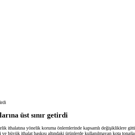
irdi
arına üst sınır getirdi
ik ithalatına yönelik koruma önlemlerinde kapsamlı değişikliklere gitti
rildi ve büyük ithalat baskısı altındaki ürünlerde kullanılmayan kota tona