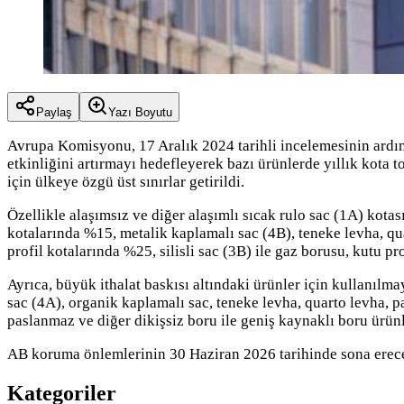
Paylaş
Yazı Boyutu
Avrupa Komisyonu, 17 Aralık 2024 tarihli incelemesinin ardı
etkinliğini artırmayı hedefleyerek bazı ürünlerde yıllık kota to
için ülkeye özgü üst sınırlar getirildi.
Özellikle alaşımsız ve diğer alaşımlı sıcak rulo sac (1A) kota
kotalarında %15, metalik kaplamalı sac (4B), teneke levha, qu
profil kotalarında %25, silisli sac (3B) ile gaz borusu, kutu p
Ayrıca, büyük ithalat baskısı altındaki ürünler için kullanıl
sac (4A), organik kaplamalı sac, teneke levha, quarto levha, pa
paslanmaz ve diğer dikişsiz boru ile geniş kaynaklı boru ürün
AB koruma önlemlerinin 30 Haziran 2026 tarihinde sona ereceği
Kategoriler