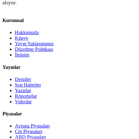
alıyor.
Kurumsal
Hakkımızda
Künye
Yayın Yaklaşımımız
Düzeltme Politikası
İletişim
Yayınlar
Dergiler
Son Haberler
Yazarlar
Röportajlar
Videolar
Piyasalar
Avrupa Piyasaları
Çin Piyasaları
ABD Piyasaları