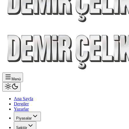
Menü
Ana Sayfa
Dergiler
Yazarlar
Piyasalar
Sektör