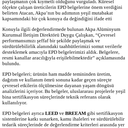
paylaşmanın çok kıymetli olduğunu vurguladı. Küresel
ölçekte çalışan üreticilerin EPD belgelerine önem verdiğini
belirten Atacan, Akpa’nın bu adımının yeşil mutabakat
kapsamındaki bir çok konuya da değindiğini ifade etti
Konuyla ilgili değerlendirmede bulunan Akpa Alüminyum
Kurumsal İletişim Direktörü Duygu Çalışkan, “Çevresel
performansımızı şeffaf bir şekilde paylaşmak ve
sürdürülebilirlik alanındaki taahhütlerimizi somut verilerle
desteklemek amacıyla EPD belgelerimizi aldık. Belgelere,
resmi kanallar aracılığıyla erişilebilmektedir” açıklamasında
bulundu.
EPD belgeleri; ürünün ham madde temininden üretim,
dağıtım ve kullanım ömrü sonuna kadar geçen süreçte
çevresel etkilerin ölçülmesine dayanan yaşam döngüsü
analizlerini içeriyor. Bu belgeler, uluslararası projelerle yeşil
bina sertifikasyon süreçlerinde teknik referans olarak
kullanılıyor.
EPD belgeleri ayrıca
LEED
ve
BREEAM
gibi sertifikasyon
sistemlerine katkı sunarken, kamu ihaleleri ve sürdürülebilir
tedarik süreçlerinde de değerlendirme kriterleri arasında yer