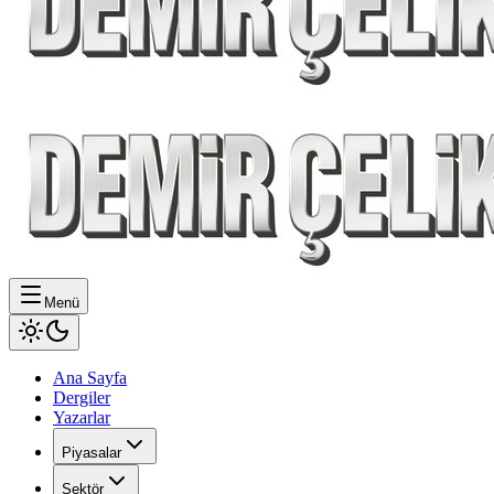
Menü
Ana Sayfa
Dergiler
Yazarlar
Piyasalar
Sektör