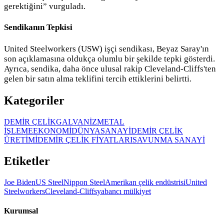
gerektiğini” vurguladı.
Sendikanın Tepkisi
United Steelworkers (USW) işçi sendikası, Beyaz Saray'ın
son açıklamasına oldukça olumlu bir şekilde tepki gösterdi.
Ayrıca, sendika, daha önce ulusal rakip Cleveland-Cliffs'ten
gelen bir satın alma teklifini tercih ettiklerini belirtti.
Kategoriler
DEMİR ÇELİK
GALVANİZ
METAL
İŞLEME
EKONOMİ
DÜNYA
SANAYİ
DEMİR ÇELİK
ÜRETİMİ
DEMİR ÇELİK FİYATLARI
SAVUNMA SANAYİ
Etiketler
Joe Biden
US Steel
Nippon Steel
Amerikan çelik endüstrisi
United
Steelworkers
Cleveland-Cliffs
yabancı mülkiyet
Kurumsal