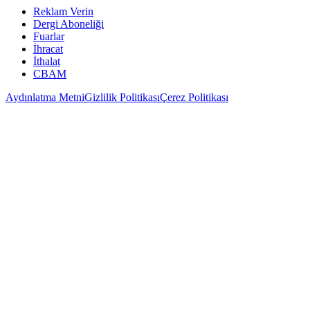
Reklam Verin
Dergi Aboneliği
Fuarlar
İhracat
İthalat
CBAM
Aydınlatma Metni
Gizlilik Politikası
Çerez Politikası