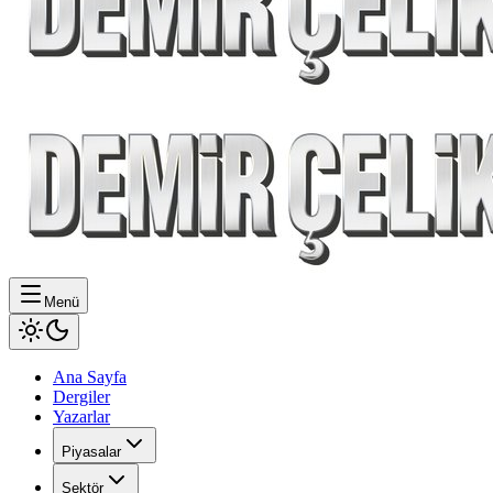
Menü
Ana Sayfa
Dergiler
Yazarlar
Piyasalar
Sektör