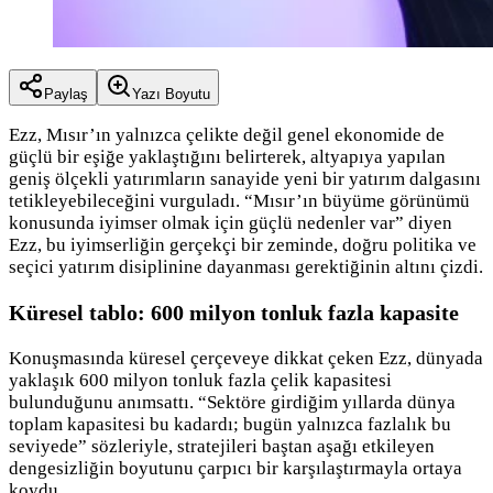
Paylaş
Yazı Boyutu
Ezz, Mısır’ın yalnızca çelikte değil genel ekonomide de
güçlü bir eşiğe yaklaştığını belirterek, altyapıya yapılan
geniş ölçekli yatırımların sanayide yeni bir yatırım dalgasını
tetikleyebileceğini vurguladı. “Mısır’ın büyüme görünümü
konusunda iyimser olmak için güçlü nedenler var” diyen
Ezz, bu iyimserliğin gerçekçi bir zeminde, doğru politika ve
seçici yatırım disiplinine dayanması gerektiğinin altını çizdi.
Küresel tablo: 600 milyon tonluk fazla kapasite
Konuşmasında küresel çerçeveye dikkat çeken Ezz, dünyada
yaklaşık 600 milyon tonluk fazla çelik kapasitesi
bulunduğunu anımsattı. “Sektöre girdiğim yıllarda dünya
toplam kapasitesi bu kadardı; bugün yalnızca fazlalık bu
seviyede” sözleriyle, stratejileri baştan aşağı etkileyen
dengesizliğin boyutunu çarpıcı bir karşılaştırmayla ortaya
koydu.