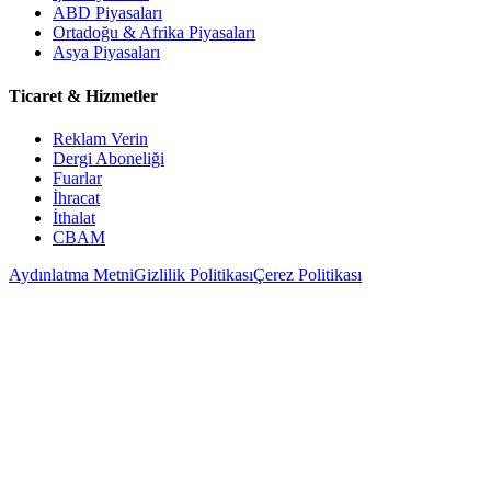
ABD Piyasaları
Ortadoğu & Afrika Piyasaları
Asya Piyasaları
Ticaret & Hizmetler
Reklam Verin
Dergi Aboneliği
Fuarlar
İhracat
İthalat
CBAM
Aydınlatma Metni
Gizlilik Politikası
Çerez Politikası