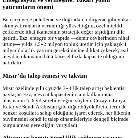
yatırımların önemi
Bu çerçevede peletleme ve doğrudan indirgeme gibi yukarı
akım yatırımların verimliliği yükselttiğini, özel nitelikli
çeliklerde ithal ikamesinin stratejik değer taşıdığını dile
getirdi. Ezz, entegre bir yapıda —demir cevherinden nihai
ürüne— yılda 1,5–2 milyon tonluk üretim için yaklaşık 1
milyar dolarlık yatırım gereksinimine dikkat çekerek, asıl
meydan okumanın hâlâ küresel fazla kapasite olduğunu
hatırlattı.
Mısır’da talep ivmesi ve takvim
Mısır özelinde yıllık yüzde 7–8’lik talep artışı beklentisi
paylaşan Ezz, mevcut kapasitenin tam kullanımına
ulaşmanın 5–6 yıl sürebileceğini söyledi. Cezayir, Libya,
Katar ve Suudi Arabistan gibi diğer büyük üreticilerin de
benzer koşullara sahip olduğuna işaret ederek, her ülkenin
büyümesini kendi iç talep dinamikleriyle dengeli biçimde
kurgulaması gerektiğini vurguladı.
Altyapı ve konut: Süreklilik sağlayan taşıyıcı