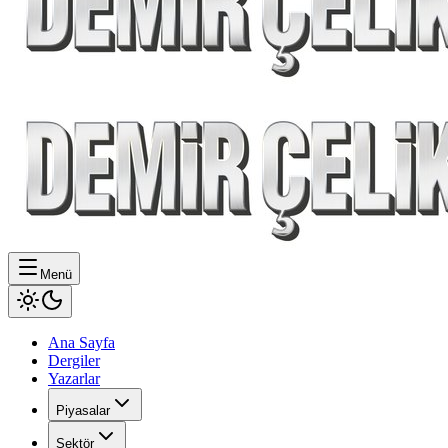
Menü
Ana Sayfa
Dergiler
Yazarlar
Piyasalar
Sektör