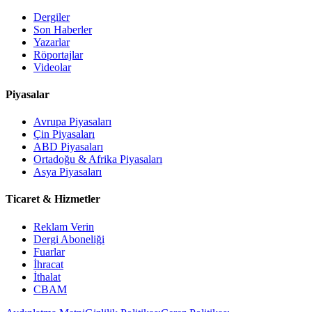
Dergiler
Son Haberler
Yazarlar
Röportajlar
Videolar
Piyasalar
Avrupa Piyasaları
Çin Piyasaları
ABD Piyasaları
Ortadoğu & Afrika Piyasaları
Asya Piyasaları
Ticaret & Hizmetler
Reklam Verin
Dergi Aboneliği
Fuarlar
İhracat
İthalat
CBAM