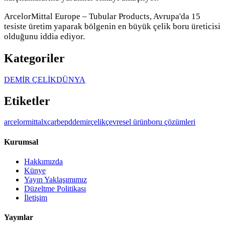
ArcelorMittal Europe – Tubular Products, Avrupa'da 15
tesiste üretim yaparak bölgenin en büyük çelik boru üreticisi
olduğunu iddia ediyor.
Kategoriler
DEMİR ÇELİK
DÜNYA
Etiketler
arcelormittal
xcarb
epd
demir
çelik
çevresel ürün
boru çözümleri
Kurumsal
Hakkımızda
Künye
Yayın Yaklaşımımız
Düzeltme Politikası
İletişim
Yayınlar