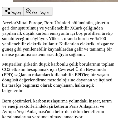
Paylaş
Yazı Boyutu
ArcelorMittal Europe, Boru Ürünleri bölümünün, şirketin
geri dönüştürülmüş ve yenilenebilir XCarb çeliğinden
yapılan ilk düşük karbon emisyonlu içi boş profilleri üretip
sunabileceğini söylüyor. Yüksek oranda hurda ve %100
yenilenebilir elektrik kullanır. Kullanılan elektrik, rüzgar ve
güneş gibi yenilenebilir kaynaklardan gelir ve tanınmış bir
menşe garantisi sistemi aracılığıyla sağlanır.
Müşteriler, şirketin düşük karbonlu çelik borularının toplam
CO2 etkisini hesaplamak için Çevresel Ürün Beyanında
(EPD) sağlanan rakamları kullanabilir. EPD'ler, bir yaşam
döngüsü değerlendirme metodolojisine dayanan ve üçüncü
bir tarafça bağımsız olarak onaylanan, halka açık
belgelerdir.
Boru çözümleri, karbonsuzlaştırma yolundaki inşaat, tarım
ve enerji sektörlerindeki şirketlerin Paris Anlaşması ve
Avrupa Yeşil Anlaşması'nda belirtilen iklim hedeflerini
karşılamalarına yardımcı olmayı amaçlıyor.