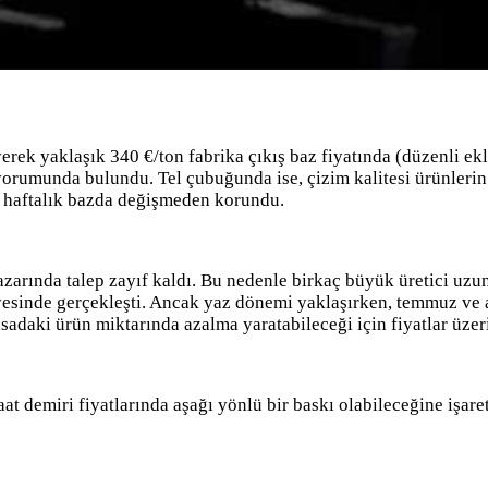
erek yaklaşık 340 €/ton fabrika çıkış baz fiyatında (düzenli ekler
rumunda bulundu. Tel çubuğunda ise, çizim kalitesi ürünlerin ye
da, haftalık bazda değişmeden korundu.
arında talep zayıf kaldı. Bu nedenle birkaç büyük üretici uzun 
iyesinde gerçekleşti. Ancak yaz dönemi yaklaşırken, temmuz ve 
adaki ürün miktarında azalma yaratabileceği için fiyatlar üzeri
aat demiri fiyatlarında aşağı yönlü bir baskı olabileceğine işar