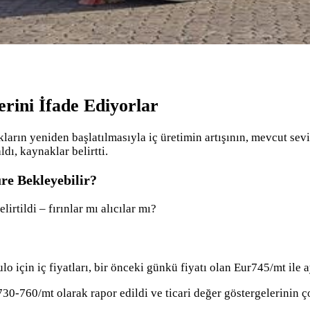
lerini İfade Ediyorlar
kların yeniden başlatılmasıyla iç üretimin artışının, mevcut s
ldı, kaynaklar belirtti.
re Bekleyebilir?
irtildi – fırınlar mı alıcılar mı?
lo için iç fiyatları, bir önceki günkü fiyatı olan Eur745/mt ile
r730-760/mt olarak rapor edildi ve ticari değer göstergelerini