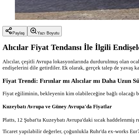
Paylaş
Yazı Boyutu
Alıcılar Fiyat Tendansı İle İlgili Endişe
Alıcılar, çeşitli Avrupa lokasyonlarında durdurulmuş olan oca
endişelerini dile getirdiler. Ek olarak, gerçek talep de yavaş ka
Fiyat Trendi: Fırınlar mı Alıcılar mı Daha Uzun Sü
Fiyat eğiliminin, bekleyenin kim olabileceğine bağlı olacağı bel
Kuzeybatı Avrupa ve Güney Avrupa'da Fiyatlar
Platts, 12 Şubat'ta Kuzeybatı Avrupa'daki sıcak haddelenmiş ru
Ticaret yapılabilir değerler, çoğunlukla Ruhr'da ex-works Eu