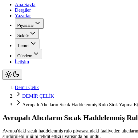
Ana Sayfa
Dergiler
Yazarlar
Piyasalar
Sektör
Ticaret
Gündem
İletişim
Demir Çelik
DEMİR ÇELİK
Avrupalı Alıcıların Sıcak Haddelenmiş Rulo Stok Yapma Eği
Avrupalı Alıcıların Sıcak Haddelenmiş Rul
Avrupa'daki sıcak haddelenmiş rulo piyasasındaki faaliyetler, alıcıları
sürdürülebilirliğini tehdit ettiği uyarısında bulundu.