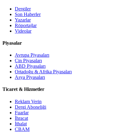
Dergiler
Son Haberler
Yazarlar
Röportajlar
Videolar
Piyasalar
Avrupa Piyasaları
Çin Piyasaları
ABD Piyasaları
Ortadoğu & Afrika Piyasaları
Asya Piyasaları
Ticaret & Hizmetler
Reklam Verin
Dergi Aboneliği
Fuarlar
İhracat
İthalat
CBAM