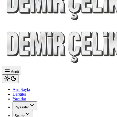
Menü
Ana Sayfa
Dergiler
Yazarlar
Piyasalar
Sektör