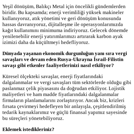
Yeşil dönüşüm, Balıkçı Metal için öncelikli gündemlerden
biridir. Bu kapsamda; enerji verimliliği yüksek makineler
kullanıyoruz, atık yönetimi ve geri dönüşüm konusunda
hassas davranıyoruz, dijitalleşme ile operasyonlarımızda
kağıt kullanımını minimuma indiriyoruz. Gelecek dönemde
yenilenebilir enerji yatırımlarımızı artırarak karbon ayak
izimizi daha da küçültmeyi hedefliyoruz.
Dünyada yaşanan ekonomik durgunluğun yanı sıra vergi
savaşları ve devam eden Rusya-Ukrayna İsrail-Filistin
savaşı gibi etkenler faaliyetlerinizi nasıl etkiliyor?
Küresel ölçekteki savaşlar, enerji fiyatlarındaki
dalgalanmalar ve vergi savaşları tüm sektörlerde olduğu gibi
paslanmaz çelik piyasasını da doğrudan etkiliyor. Lojistik
maliyetleri ve ham madde fiyatlarındaki dalgalanmalar
firmaların planlamalarını zorlaştırıyor. Ancak biz, krizleri
fırsata çevirmeyi hedefleyen bir anlayışla, çeşitlendirilmiş
tedarik kaynaklarımız ve güçlü finansal yapımız sayesinde
bu süreçleri yönetebiliyoruz.
Eklemek istedikleriniz?