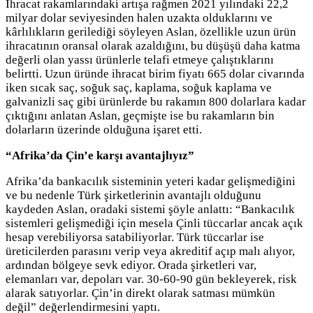
İhracat rakamlarındaki artışa rağmen 2021 yılındaki 22,2
milyar dolar seviyesinden halen uzakta olduklarını ve
kârlılıkların gerilediği söyleyen Aslan, özellikle uzun ürün
ihracatının oransal olarak azaldığını, bu düşüşü daha katma
değerli olan yassı ürünlerle telafi etmeye çalıştıklarını
belirtti. Uzun üründe ihracat birim fiyatı 665 dolar civarında
iken sıcak saç, soğuk saç, kaplama, soğuk kaplama ve
galvanizli saç gibi ürünlerde bu rakamın 800 dolarlara kadar
çıktığını anlatan Aslan, geçmişte ise bu rakamların bin
dolarların üzerinde olduğuna işaret etti.
“Afrika’da Çin’e karşı avantajlıyız”
Afrika’da bankacılık sisteminin yeteri kadar gelişmediğini
ve bu nedenle Türk şirketlerinin avantajlı olduğunu
kaydeden Aslan, oradaki sistemi şöyle anlattı: “Bankacılık
sistemleri gelişmediği için mesela Çinli tüccarlar ancak açık
hesap verebiliyorsa satabiliyorlar. Türk tüccarlar ise
üreticilerden parasını verip veya akreditif açıp malı alıyor,
ardından bölgeye sevk ediyor. Orada şirketleri var,
elemanları var, depoları var. 30-60-90 gün bekleyerek, risk
alarak satıyorlar. Çin’in direkt olarak satması mümkün
değil” değerlendirmesini yaptı.