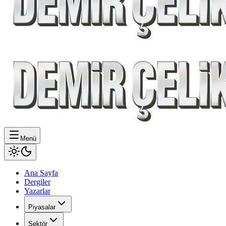
Menü
Ana Sayfa
Dergiler
Yazarlar
Piyasalar
Sektör