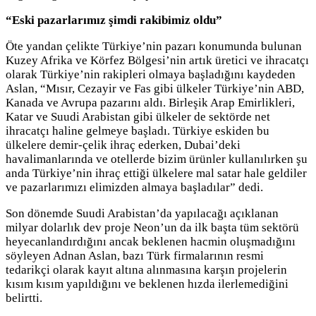
“Eski pazarlarımız şimdi rakibimiz oldu”
Öte yandan çelikte Türkiye’nin pazarı konumunda bulunan
Kuzey Afrika ve Körfez Bölgesi’nin artık üretici ve ihracatçı
olarak Türkiye’nin rakipleri olmaya başladığını kaydeden
Aslan, “Mısır, Cezayir ve Fas gibi ülkeler Türkiye’nin ABD,
Kanada ve Avrupa pazarını aldı. Birleşik Arap Emirlikleri,
Katar ve Suudi Arabistan gibi ülkeler de sektörde net
ihracatçı haline gelmeye başladı. Türkiye eskiden bu
ülkelere demir-çelik ihraç ederken, Dubai’deki
havalimanlarında ve otellerde bizim ürünler kullanılırken şu
anda Türkiye’nin ihraç ettiği ülkelere mal satar hale geldiler
ve pazarlarımızı elimizden almaya başladılar” dedi.
Son dönemde Suudi Arabistan’da yapılacağı açıklanan
milyar dolarlık dev proje Neon’un da ilk başta tüm sektörü
heyecanlandırdığını ancak beklenen hacmin oluşmadığını
söyleyen Adnan Aslan, bazı Türk firmalarının resmi
tedarikçi olarak kayıt altına alınmasına karşın projelerin
kısım kısım yapıldığını ve beklenen hızda ilerlemediğini
belirtti.