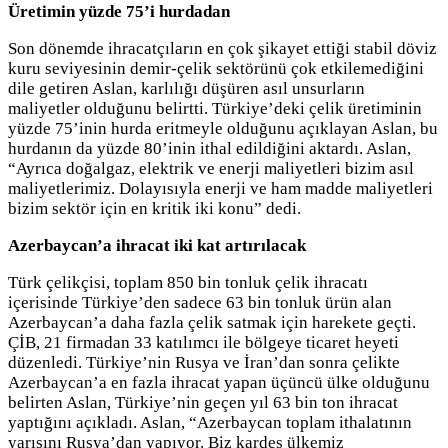
Üretimin yüzde 75’i hurdadan
Son dönemde ihracatçıların en çok şikayet ettiği stabil döviz
kuru seviyesinin demir-çelik sektörünü çok etkilemediğini
dile getiren Aslan, karlılığı düşüren asıl unsurların
maliyetler olduğunu belirtti. Türkiye’deki çelik üretiminin
yüzde 75’inin hurda eritmeyle olduğunu açıklayan Aslan, bu
hurdanın da yüzde 80’inin ithal edildiğini aktardı. Aslan,
“Ayrıca doğalgaz, elektrik ve enerji maliyetleri bizim asıl
maliyetlerimiz. Dolayısıyla enerji ve ham madde maliyetleri
bizim sektör için en kritik iki konu” dedi.
Azerbaycan’a ihracat iki kat artırılacak
Türk çelikçisi, toplam 850 bin tonluk çelik ihracatı
içerisinde Türkiye’den sadece 63 bin tonluk ürün alan
Azerbaycan’a daha fazla çelik satmak için harekete geçti.
ÇİB, 21 firmadan 33 katılımcı ile bölgeye ticaret heyeti
düzenledi. Türkiye’nin Rusya ve İran’dan sonra çelikte
Azerbaycan’a en fazla ihracat yapan üçüncü ülke olduğunu
belirten Aslan, Türkiye’nin geçen yıl 63 bin ton ihracat
yaptığını açıkladı. Aslan, “Azerbaycan toplam ithalatının
yarısını Rusya’dan yapıyor. Biz kardeş ülkemiz