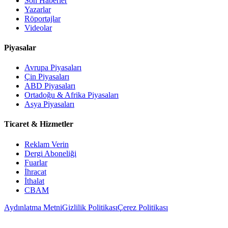
Son Haberler
Yazarlar
Röportajlar
Videolar
Piyasalar
Avrupa Piyasaları
Çin Piyasaları
ABD Piyasaları
Ortadoğu & Afrika Piyasaları
Asya Piyasaları
Ticaret & Hizmetler
Reklam Verin
Dergi Aboneliği
Fuarlar
İhracat
İthalat
CBAM
Aydınlatma Metni
Gizlilik Politikası
Çerez Politikası