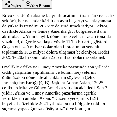
Paylaş
Yazı Boyutu
Birçok sektörün aksine bu yıl ihracatını artıran Türkiye çelik
sektörü, her ne kadar kârlılıkta aynı başarıyı yakalayamasa
da yükseliş trendini 2025’te de sürdürmek istiyor. Sektör,
özellikle Afrika ve Güney Amerika gibi bölgelerde daha
aktif olacak. Yılın 9 aylık döneminde çelik ihracatı tonajda
yüzde 28, değerde yaklaşık yüzde 11’lik bir artış gösterdi.
Geçen yıl 14,9 milyar dolar olan ihracatın bu senenin
toplamında 16,5 milyar dolara ulaşması bekleniyor. Hedef
2025’te 2021 rakamı olan 22,5 milyar doları yakalamak.
Özellikle Afrika ve Güney Amerika pazarında son yıllarda
ciddi çalışmalar yaptıklarını ve bunun meyvelerini
önümüzdeki dönemde alacaklarını söyleyen Çelik
İhracatçıları Birliği (ÇİB) Başkanı Adnan Aslan, “2025
çelikte Afrika ve Güney Amerika yılı olacak” dedi. Son 3
yıldır Afrika ve Güney Amerika pazarlarına ağırlık
verdiklerini anlatan Aslan, “Düzenleyeceğimiz B2B
heyetlerle özellikle 2025 yılında bu iki bölgede ciddi bir
sıçrama yapacağımızı düşüyoruz” diye konuştu.