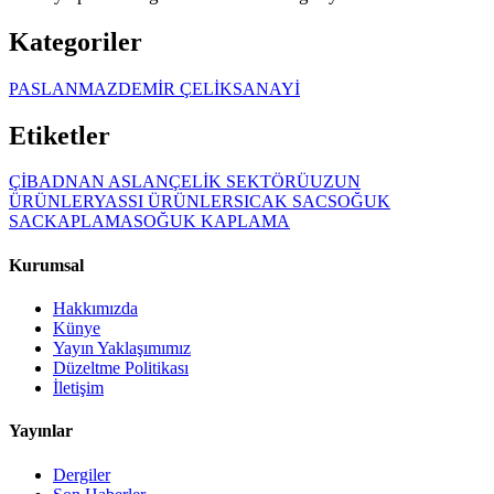
Kategoriler
PASLANMAZ
DEMİR ÇELİK
SANAYİ
Etiketler
ÇİB
ADNAN ASLAN
ÇELİK SEKTÖRÜ
UZUN
ÜRÜNLER
YASSI ÜRÜNLER
SICAK SAC
SOĞUK
SAC
KAPLAMA
SOĞUK KAPLAMA
Kurumsal
Hakkımızda
Künye
Yayın Yaklaşımımız
Düzeltme Politikası
İletişim
Yayınlar
Dergiler