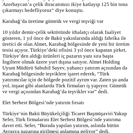
Azerbaycan’a çelik ihracatımızı ikiye katlayıp 125 bin tona
çıkarmayı hedefliyoruz“ diye konuştu.
Karabağ’da üretime gümrük ve vergi teşviği var
10 yıldır demir-çelik sektöründe ithalatçı olarak faaliyet
gösteren, 1 yıl önce de Bakü yakınlarında aldığı fabrika ile
üretici de olan Almet, Karabağ bölgesinde de yeni bir üretim
tesisi açıyor. Türkiye’deki ofisini 3 yıl önce kapatan şirket,
Türkiye’den aldığı ürünleri iç pazarın yanı sıra başta
İngiltere olmak üzere yurt dışına satıyor. Almet Holding
Uyum Müdürü SabuhiI Sayev, yabancı yatırım açısından da
Karabağ bölgesinde teşviklere işaret ederek, “Türk
yatırımcılar için de bölgede pozitif ayrım var. Zaten şu anda
yol, inşaat gibi alanlarda Türk firmaları iş yapıyor. Gümrük
ve vergi açısından Karabağ’da teşvikler var” dedi.
Elet Serbest Bölgesi’nde yatırım fırsatı
Türkiye’nin Bakü Büyükelçiliği Ticaret Başmüşaviri Yakup
Sefer, Türk firmalarını Elet Serbest Bölgesi’nde yatırıma
davet etti. Sefer, “Burada yapılan yatırım, aslında bütün
Avrasya pazarına girilmesi anlamına geliyor” dedi.