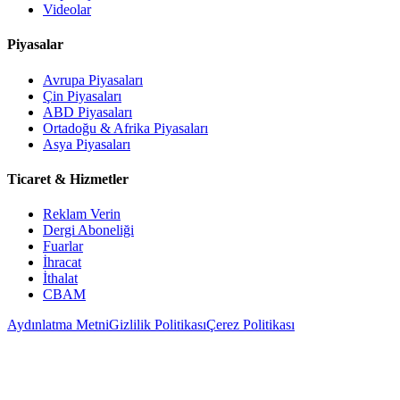
Videolar
Piyasalar
Avrupa Piyasaları
Çin Piyasaları
ABD Piyasaları
Ortadoğu & Afrika Piyasaları
Asya Piyasaları
Ticaret & Hizmetler
Reklam Verin
Dergi Aboneliği
Fuarlar
İhracat
İthalat
CBAM
Aydınlatma Metni
Gizlilik Politikası
Çerez Politikası