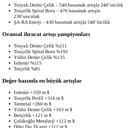
Tosyalı Demir Çelik – 540 basamak artışla 240’ıncılık
Tosçelik Spiral Boru – 476 basamak artışla
239’unculuk
ŞA-RA Enerji – 430 basamak artışla 548’incilik
Oransal ihracat artışı şampiyonları
Tosyalı Demir Çelik %211
Tosçelik Spiral Boru %192
Yıldız Demir Çelik %135
İsdemir %115
Tatçelik %81
Değer bazında en büyük artışlar
İsdemir +359 m $
Tosçelik Profil +316 m $
Tatmetal +260 m $
Yıldız Demir Çelik +163 m $
Borçelik +121 m $
Çolakoğlu Metalurji +112 m $
Diler Dış Ticaret +112 m $