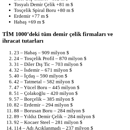
Tosyalı Demir Çelik +81 m $
Tosçelik Spiral Boru +80 m $
Erdemir +77 m $
Habaş +69 m $
TİM 1000’deki tüm demir çelik firmaları ve
ihracat tutarları
23 – Habaş – 909 milyon $
24 – Tosçelik Profil – 870 milyon $
31 – Diler Dış Tic – 703 milyon $
32 – İsdemir – 671 milyon $
40 – İçdaş – 590 milyon $
42 – Tatmetal – 582 milyon $
47 – Yücel Boru – 445 milyon $
51 – Çolakoğlu – 420 milyon $
57 – Borçelik – 385 milyon $
82 – Erdemir – 294 milyon $
88 – Borusan Boru – 284 milyon $
89 – Yıldız Demir Çelik – 284 milyon $
92 – Kocaer Steel – 281 milyon $
114 – Adı Açıklanmadı – 237 milyon $