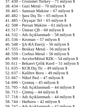
430 – Cronimet Turkey – 71 milyon $
434 – Gazi Metal – 70 milyon $
465 – Samsun Makine – 67 milyon $
482 – Şara Dış Tic – 65 milyon $
485 – Özyaşar Tel – 65 milyon $
508 – Parsan Makine – 61 milyon $
517 – Ümran ÇB – 60 milyon $
532 – Adı Açıklanmadı – 58 milyon $
536 – Kroman – 57 milyon $
548 – ŞA-RA Enerji – 56 milyon $
555 – Boskay Metal – 56 milyon $
559 – Corbus Metal – 56 milyon $
569 – ArcelorMittal RZK – 54 milyon $
611 – Bekaert Çelik Kord – 51 milyon $
635 – KCR Dış Tic – 49 milyon $
637 – Kalibre Boru – 49 milyon $
667 – Nikel Pasl – 47 milyon $
690 – Çemtaş – 45 milyon $
705 – Adı Açıklanmadı – 44 milyon $
715 – Çimtaş – 44 milyon $
718 – Adı Açıklanmadı – 44 milyon $
744 – Hatboru – 42 milyon $
747 – Adı Açıklanmadı – 42 milyon $