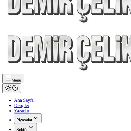
Menü
Ana Sayfa
Dergiler
Yazarlar
Piyasalar
Sektör