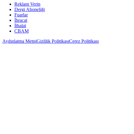
Reklam Verin
Dergi Aboneliği
Fuarlar
İhracat
İthalat
CBAM
Aydınlatma Metni
Gizlilik Politikası
Çerez Politikası