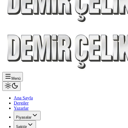
Menü
Ana Sayfa
Dergiler
Yazarlar
Piyasalar
Sektör