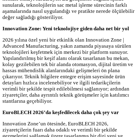
sunularak, teknolojilerin sac metal işleme sürecinin farklı
aşamalarında nasıl uygulandığı ve pratikte nerede ölçülebilir
değer sağladığı gösteriliyor.
Innovation Zone: Yeni teknolojiye giden daha net bir yol
2026 yılına özel yeni bir etkinlik olan Innovation Zone |
Advanced Manufacturing, yakın zamanda piyasaya sürülen
teknolojileri keşfetmek için merkezi bir platform sunuyor.
Yapılandırılmış bir keşif alanı olarak tasarlanan bu mekan,
kolay gezilebilen tek bir alanda otomasyon, dijital üretim ve
hassas mühendislik alanlarındaki gelişmeleri ön plana
çıkarıyor. Teknik bilgilere entegre erişim sayesinde ürün
detayları hızlıca incelenebiliyor ve ilgili tedarikçilerin
verimli bir şekilde tespit edilebilmesi sağlanıyor; ardından
ziyaretçiler, daha ayrıntılı teknik görüşmeler için katılımcı
stantlarına geçebiliyor.
EuroBLECH 2026’da keşfedilecek daha çok şey var
Innovation Zone’un ötesinde, EuroBLECH 2026,
ziyaretçilerin fuarı daha odaklı ve verimli bir şekilde
gezmelerini sağlamak üzere tasarlanmış bir dizi yeni ve