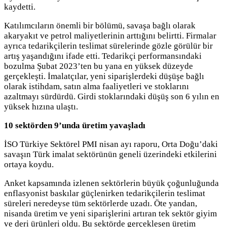
kaydetti.
Katılımcıların önemli bir bölümü, savaşa bağlı olarak
akaryakıt ve petrol maliyetlerinin arttığını belirtti. Firmalar
ayrıca tedarikçilerin teslimat sürelerinde gözle görülür bir
artış yaşandığını ifade etti. Tedarikçi performansındaki
bozulma Şubat 2023’ten bu yana en yüksek düzeyde
gerçekleşti. İmalatçılar, yeni siparişlerdeki düşüşe bağlı
olarak istihdam, satın alma faaliyetleri ve stoklarını
azaltmayı sürdürdü. Girdi stoklarındaki düşüş son 6 yılın en
yüksek hızına ulaştı.
10 sektörden 9’unda üretim yavaşladı
İSO Türkiye Sektörel PMI nisan ayı raporu, Orta Doğu’daki
savaşın Türk imalat sektörünün geneli üzerindeki etkilerini
ortaya koydu.
Anket kapsamında izlenen sektörlerin büyük çoğunluğunda
enflasyonist baskılar güçlenirken tedarikçilerin teslimat
süreleri neredeyse tüm sektörlerde uzadı. Öte yandan,
nisanda üretim ve yeni siparişlerini artıran tek sektör giyim
ve deri ürünleri oldu. Bu sektörde gerçekleşen üretim