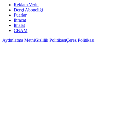
Reklam Verin
Dergi Aboneliği
Fuarlar
İhracat
İthalat
CBAM
Aydınlatma Metni
Gizlilik Politikası
Çerez Politikası