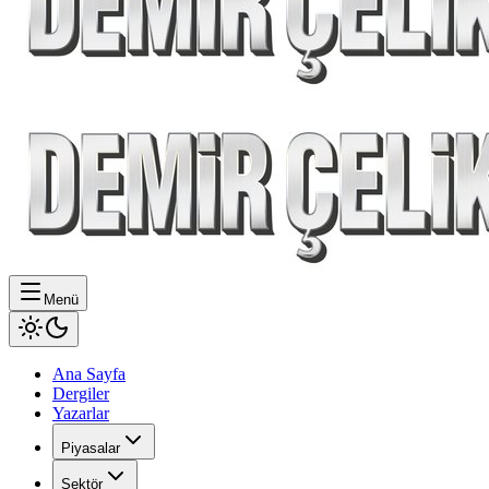
Menü
Ana Sayfa
Dergiler
Yazarlar
Piyasalar
Sektör