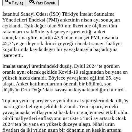
Paylaş
Yazı Boyutu
İstanbul Sanayi Odası (İSO) Türkiye İmalat Satınalma
Yöneticileri Endeksi (PMI) anketinin nisan ayı sonuçları
açıklandı. Eşik değer olan 50’nin üzerinde ölçülen tüm
rakamların sektörde iyileşmeye işaret ettiği anket
sonuçlarına göre, martta 47,9 olan manşet PMI, nisanda
45,7’ye gerileyerek ikinci çeyreğin imalat sanayi faaliyet
koşullarında kayda değer bir yavaşlamayla başladığına
işaret etti.
İmalat sanayi üretimindeki düşüş, Eylül 2024’te görülen
oranla aynı olacak şekilde Kovid-19 salgınından bu yana en
yüksek hızda daraldı. Böylece yavaşlama eğilimi 25. aya
ulaştı. Anket katılımcılarının önemli bir bölümü, son
düşüşün Orta Doğu’daki savaştan kaynaklandığını bildirdi.
Toplam yeni siparişler ve yeni ihracat siparişlerindeki düşüş
marta göre belirgin şekilde hızlandı. Yeni siparişlerdeki
yavaşlamada, enflasyonist baskıların güçlenmesi etkili oldu.
Girdi maliyetleri enflasyonu üst üste 5’inci ay artarak Ocak
2024’ten bu yana en yüksek düzeye ulaştı. Nihai ürün
fiyatları da iki yıldan uzun bir dönemin en keskin artışını