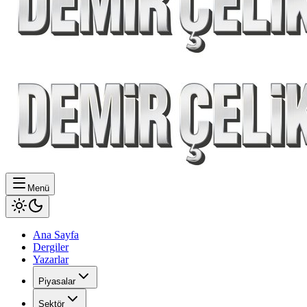
Menü
Ana Sayfa
Dergiler
Yazarlar
Piyasalar
Sektör