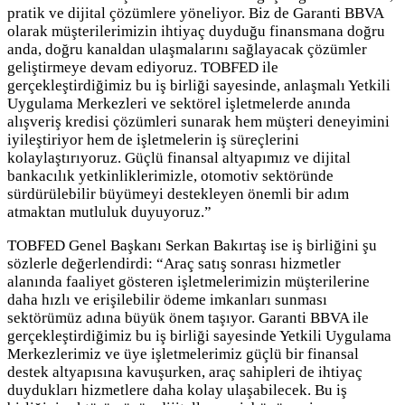
pratik ve dijital çözümlere yöneliyor. Biz de Garanti BBVA
olarak müşterilerimizin ihtiyaç duyduğu finansmana doğru
anda, doğru kanaldan ulaşmalarını sağlayacak çözümler
geliştirmeye devam ediyoruz. TOBFED ile
gerçekleştirdiğimiz bu iş birliği sayesinde, anlaşmalı Yetkili
Uygulama Merkezleri ve sektörel işletmelerde anında
alışveriş kredisi çözümleri sunarak hem müşteri deneyimini
iyileştiriyor hem de işletmelerin iş süreçlerini
kolaylaştırıyoruz. Güçlü finansal altyapımız ve dijital
bankacılık yetkinliklerimizle, otomotiv sektöründe
sürdürülebilir büyümeyi destekleyen önemli bir adım
atmaktan mutluluk duyuyoruz.”
TOBFED Genel Başkanı Serkan Bakırtaş ise iş birliğini şu
sözlerle değerlendirdi: “Araç satış sonrası hizmetler
alanında faaliyet gösteren işletmelerimizin müşterilerine
daha hızlı ve erişilebilir ödeme imkanları sunması
sektörümüz adına büyük önem taşıyor. Garanti BBVA ile
gerçekleştirdiğimiz bu iş birliği sayesinde Yetkili Uygulama
Merkezlerimiz ve üye işletmelerimiz güçlü bir finansal
destek altyapısına kavuşurken, araç sahipleri de ihtiyaç
duydukları hizmetlere daha kolay ulaşabilecek. Bu iş