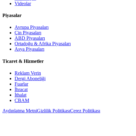
Videolar
Piyasalar
Avrupa Piyasaları
Çin Piyasaları
ABD Piyasaları
Ortadoğu & Afrika Piyasaları
Asya Piyasaları
Ticaret & Hizmetler
Reklam Verin
Dergi Aboneliği
Fuarlar
İhracat
İthalat
CBAM
Aydınlatma Metni
Gizlilik Politikası
Çerez Politikası