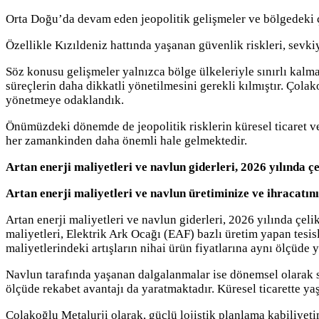
Orta Doğu’da devam eden jeopolitik gelişmeler ve bölgedeki çat
Özellikle Kızıldeniz hattında yaşanan güvenlik riskleri, sevki
Söz konusu gelişmeler yalnızca bölge ülkeleriyle sınırlı kalmay
süreçlerin daha dikkatli yönetilmesini gerekli kılmıştır. Çola
yönetmeye odaklandık.
Önümüzdeki dönemde de jeopolitik risklerin küresel ticaret ve
her zamankinden daha önemli hale gelmektedir.
Artan enerji maliyetleri ve navlun giderleri, 2026 yılında 
Artan enerji maliyetleri ve navlun üretiminize ve ihracatını
Artan enerji maliyetleri ve navlun giderleri, 2026 yılında çel
maliyetleri, Elektrik Ark Ocağı (EAF) bazlı üretim yapan tesis
maliyetlerindeki artışların nihai ürün fiyatlarına aynı ölçü
Navlun tarafında yaşanan dalgalanmalar ise dönemsel olarak se
ölçüde rekabet avantajı da yaratmaktadır. Küresel ticarette yaş
Çolakoğlu Metalurji olarak, güçlü lojistik planlama kabiliye