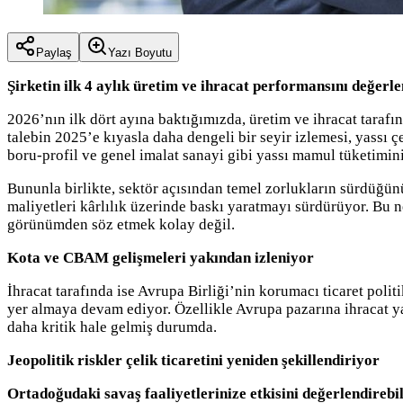
Paylaş
Yazı Boyutu
Şirketin ilk 4 aylık üretim ve ihracat performansını değerle
2026’nın ilk dört ayına baktığımızda, üretim ve ihracat taraf
talebin 2025’e kıyasla daha dengeli bir seyir izlemesi, yassı
boru-profil ve genel imalat sanayi gibi yassı mamul tüketimin
Bununla birlikte, sektör açısından temel zorlukların sürdüğünü
maliyetleri kârlılık üzerinde baskı yaratmayı sürdürüyor. Bu 
görünümden söz etmek kolay değil.
Kota ve CBAM gelişmeleri yakından izleniyor
İhracat tarafında ise Avrupa Birliği’nin korumacı ticaret pol
yer almaya devam ediyor. Özellikle Avrupa pazarına ihracat ya
daha kritik hale gelmiş durumda.
Jeopolitik riskler çelik ticaretini yeniden şekillendiriyor
Ortadoğudaki savaş faaliyetlerinize etkisini değerlendirebil