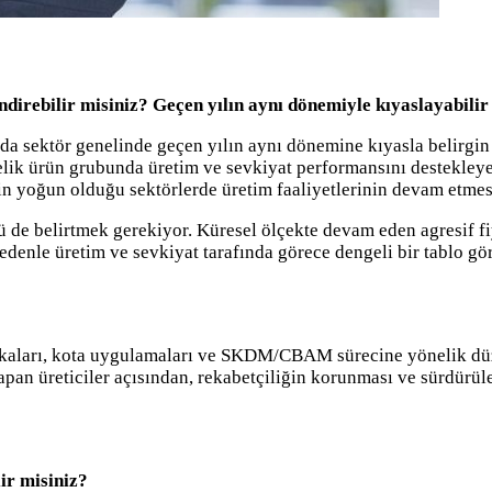
ndirebilir misiniz? Geçen yılın aynı dönemiyle kıyaslayabilir
ında sektör genelinde geçen yılın aynı dönemine kıyasla belirgi
 çelik ürün grubunda üretim ve sevkiyat performansını destekley
in yoğun olduğu sektörlerde üretim faaliyetlerinin devam etmesi,
 de belirtmek gerekiyor. Küresel ölçekte devam eden agresif fiya
nedenle üretim ve sevkiyat tarafında görece dengeli bir tablo g
itikaları, kota uygulamaları ve SKDM/CBAM sürecine yönelik düz
pan üreticiler açısından, rekabetçiliğin korunması ve sürdürüle
ir misiniz?