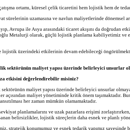
ışma ortamı, küresel çelik ticaretini hem lojistik hem de tedarik
yat sürelerinin uzamasına ve navlun maliyetlerinde dönemsel art
ıp, Avrupa ile Asya arasındaki ticaret akışını da doğrudan etkil
koğlu Metalurji olarak, güçlü lojistik planlama kabiliyetimiz ve
 lojistik üzerindeki etkilerinin devam edebileceği öngörülmekt
çelik sektörünün maliyet yapısı üzerinde belirleyici unsurlar
za etkisini değerlendirebilir misiniz?
ik sektörünün maliyet yapısı üzerinde belirleyici unsurlar olmay
ler açısından maliyet yönetiminde kritik önem taşımaktadır. Bun
de yansıtılması her zaman mümkün olamamaktadır.
vkiyat planlamalarını ve uzak pazarlara erişimi zorlaştırırken,
anan belirsizlikler, lojistik süreçlerin daha esnek ve planlı yön
timiz, stratejik konumumuz ve esnek tedarik yapımız sayesinde 