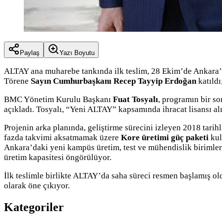
Paylaş
Yazı Boyutu
ALTAY ana muharebe tankında ilk teslim, 28 Ekim’de Ankara’da
Törene
Sayın Cumhurbaşkanı Recep Tayyip Erdoğan
katıldı
BMC Yönetim Kurulu Başkanı
Fuat Tosyalı
, programın bir so
açıkladı. Tosyalı, “Yeni ALTAY” kapsamında ihracat lisansı alı
Projenin arka planında, geliştirme sürecini izleyen 2018 tarihli
fazda takvimi aksatmamak üzere
Kore üretimi güç paketi
kul
Ankara’daki yeni kampüs üretim, test ve mühendislik birimleri
üretim kapasitesi öngörülüyor.
İlk teslimle birlikte ALTAY’da saha süreci resmen başlamış 
olarak öne çıkıyor.
Kategoriler