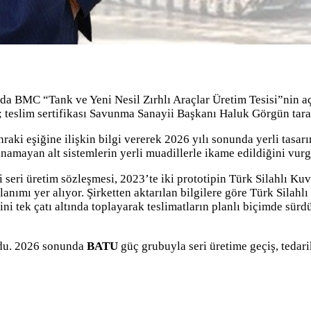
 BMC “Tank ve Yeni Nesil Zırhlı Araçlar Üretim Tesisi”nin açıl
; teslim sertifikası Savunma Sanayii Başkanı Haluk Görgün tar
nraki eşiğine ilişkin bilgi vererek 2026 yılı sonunda yerli tasa
namayan alt sistemlerin yerli muadillerle ikame edildiğini vurg
 seri üretim sözleşmesi, 2023’te iki prototipin Türk Silahlı Kuvv
lanımı yer alıyor. Şirketten aktarılan bilgilere göre Türk Silahl
ni tek çatı altında toplayarak teslimatların planlı biçimde sürd
oldu. 2026 sonunda
BATU
güç grubuyla seri üretime geçiş, tedarik