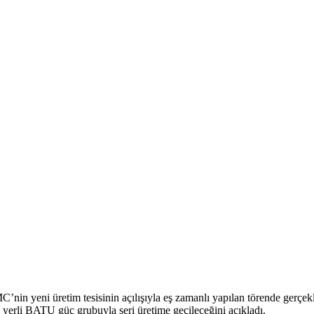
in yeni üretim tesisinin açılışıyla eş zamanlı yapılan törende gerçe
erli BATU güç grubuyla seri üretime geçileceğini açıkladı.