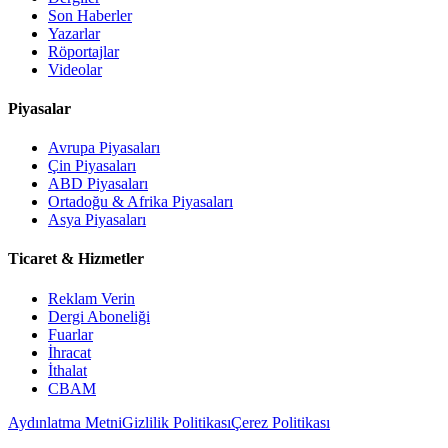
Son Haberler
Yazarlar
Röportajlar
Videolar
Piyasalar
Avrupa Piyasaları
Çin Piyasaları
ABD Piyasaları
Ortadoğu & Afrika Piyasaları
Asya Piyasaları
Ticaret & Hizmetler
Reklam Verin
Dergi Aboneliği
Fuarlar
İhracat
İthalat
CBAM
Aydınlatma Metni
Gizlilik Politikası
Çerez Politikası