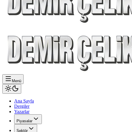
Menü
Ana Sayfa
Dergiler
Yazarlar
Piyasalar
Sektör