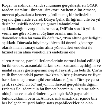
Koçer’in ardından kendi sunumunu gerçekleştiren OYAK
Maden Metalürji İhracat Direktörü Meltem Alim Atmaca
,
mevcut piyasalarda benzeri görülmemiş bir belirsizlik
yaşandığını ifade ederek Dünya Çelik Birliği'nin bile bu yıl
derin belirsizlik nedeniyle güncel tahminlerini
açıklamadığını vurguladı. Atmaca, IMF'nin son 10 yıllık
verilerine göre küresel büyüme oranlarının kriz
dönemlerinden bu yana ilk defa %2,79'un altına gerilediğini
açıkladı. Dünyada büyümeyi ölçen iki önemli gösterge
olarak imalat sanayi satın alma yöneticileri endeksi ile
hizmet satın alma yöneticileri endeksini öne
süren Atmaca, paralel ilerlemelerinin normal kabul edildiği
bu iki endeks arasındaki farkın uzun zamandır açıldığını ve
imalat sanayi göstergesinin negatif ayrıştığını belirtti. Çin'in
çelik ihracatındaki payını %23'ten %38'e çıkarması ve fiyat
baskıları oluşturması gibi zorluklara rağmen Türkiye yassı
çelik sektörünün 5,7 milyon mt ihracat gerçekleştirdiğini,
Erdemir ile İsdemir’in bu ihracat hacminin %20'sine sahip
olduğunu ve sıcak ürünlerde yaklaşık %30 paya sahip
bulunduklarını belirtti. Atmaca, imkansızlıklar içinde bile
her bölgede müşteri bulup satış yapabileceklerine olan