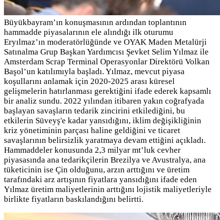
Büyükbayram’ın konuşmasının ardından toplantının
hammadde piyasalarının ele alındığı ilk oturumu
Eryılmaz’ın moderatörlüğünde ve OYAK Maden Metalürji
Satınalma Grup Başkan Yardımcısı Şevket Selim Yılmaz ile
Amsterdam Scrap Terminal Operasyonlar Direktörü Volkan
Başol’un katılımıyla başladı. Yılmaz, mevcut piyasa
koşullarını anlamak için 2020-2025 arası küresel
gelişmelerin hatırlanması gerektiğini ifade ederek kapsamlı
bir analiz sundu. 2022 yılından itibaren yakın
coğrafyada
başlayan savaşların tedarik zincirini etkilediğini, bu
etkilerin Süveyş'e kadar yansıdığını, iklim değişikliğinin
kriz yönetiminin parçası haline geldiğini ve ticaret
savaşlarının belirsizlik yaratmaya devam ettiğini açıkladı.
Hammaddeler konusunda 2,3 milyar mt’luk cevher
piyasasında ana tedarikçilerin Brezilya ve Avustralya, ana
tüketicinin ise Çin olduğunu, arzın arttığını ve üretim
tarafındaki arz artışının fiyatlara yansıdığını ifade eden
Yılmaz üretim maliyetlerinin arttığını lojistik maliyetleriyle
birlikte fiyatların baskılandığını belirtti.