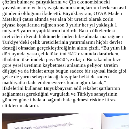
çözüm bulmaya çalıştıklarını ve Çin ekonomisindeki
yavaşlamanın ve bu yavaşlamanın sonuçlarının herkesin asıl
gündemi olduğunu ifade etti. Büyükbayram, OYAK Maden
Metalürji çatısı altında yer alan bir üretici olarak zorlu
piyasa koşullarına rağmen son 3 yıldır her yıl yaklaşık 1
milyar $ yatırım yaptıklarını bildirdi. Rakip ülkelerdeki
üreticilerin kendi hükümetlerinden hibe almalarına rağmen
Türkiye’deki çelik üreticilerinin yatırımlarını hiçbir devlet
desteği olmadan gerçekleştirdiğinin altını çizdi. “Bu yılın ilk
dört ayında yassı çelik tüketimi %12 oranında daralırken,
ithalatın tüketimdeki payı %50’ye ulaştı. Bu rakamlar bize
göre yerel üretimin kaybetmesi anlamına geliyor. Üretim
düşüşü ya da ithalat artışı bugün sadece bir sayısal ifade gibi
gelse de yarın sebep olacağı kayıplar belki de sadece
maddiyatla ifade edilemeyecek kadar ağır olacak,”
ifadelerini kullanan Büyükbayram adil rekabet şartlarının
sağlanması gerektiğini vurguladı ve Türkiye sanayisinin
günden güne ithalata bağımlı hale gelmesi riskine itiraz
ettiklerini aktardı.