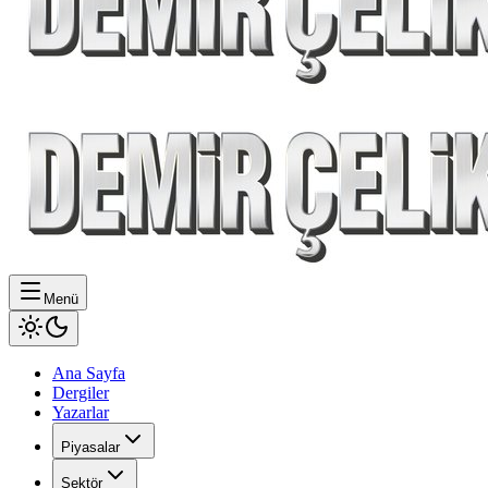
Menü
Ana Sayfa
Dergiler
Yazarlar
Piyasalar
Sektör