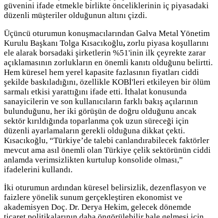
güvenini ifade etmekle birlikte önceliklerinin iç piyasadaki
düzenli müşteriler olduğunun altını çizdi.
Üçüncü oturumun konuşmacılarından Galva Metal Yönetim
Kurulu Başkanı Tolga Kısacıkoğlu
,
zorlu piyasa koşullarını
ele alarak borsadaki şirketlerin %51'inin ilk çeyrekte zarar
açıklamasının zorlukların en önemli kanıtı olduğunu belirtti.
Hem küresel hem yerel kapasite fazlasının fiyatları ciddi
şekilde baskıladığını, özellikle KOBİ'leri etkileyen bir ölüm
sarmalı etkisi yarattığını ifade etti. İthalat konusunda
sanayicilerin ve son kullanıcıların farklı bakış açılarının
bulunduğunu, her iki görüşün de doğru olduğunu ancak
sektör kırıldığında toparlanma çok uzun süreceği için
düzenli ayarlamaların gerekli olduğuna dikkat çekti.
Kısacıkoğlu, “Türkiye’de talebi canlandırabilecek faktörler
mevcut ama asıl önemli olan Türkiye çelik sektörünün ciddi
anlamda verimsizlikten kurtulup konsolide olması,”
ifadelerini kullandı.
İki oturumun ardından küresel belirsizlik, dezenflasyon ve
faizlere yönelik sunum gerçekleştiren ekonomist ve
akademisyen Doç. Dr. Derya Hekim, gelecek dönemde
ticaret politikalarının daha öngörülebilir hale gelmesi için