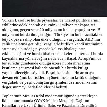
Volkan Başol ise
hurda piyasaları ve ticaret politikalarının
etkilerine odaklanarak ABD'nin 80 milyon mt kapasitesi
olduğunu, geçen sene 20 milyon mt ithalat yaptığını ve 15
milyon mt hurda ihraç ettiğini, Türkiye'nin bu ihracattaki en
büyük paya sahip olan ülke olduğunu vurguladı. ABD’nin
çelik ithalatına getirdiği vergilerle birlikte kendi üretiminin
artmasıyla hurda iç piyasada kalırsa ithalatçıların
etkileneceğini ve hurda ithal eden ülkelerin alternatif hurda
kaynaklarına yöneleceğini ifade eden Başol, Avrupa'nın da
bir süredir gündemde olduğu üzere hurda ihracatına
kısıtlama getirmesi halinde önemli bir hurda kıtlığı
yaşanabileceğini söyledi. Başol, kapasitelerin artmaya
devam ettiğini, bu risklerin yönetilmesinin kritik olduğunu
vurguladı ve yeşil dönüşüm girişimleri üzerinden katma
değer sunmayı hedeflediklerini belirtti.
Toplantının Mesut Özdöl moderatörlüğünde gerçekleşen
ikinci oturumunda OYAK Maden Metalürji Dağıtım
Kanalları ve Uzun Ürünler Satış ve Pazarlama Direktörü