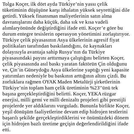
Tolga Koçer, ilk dört ayda Türkiye’nin yassı çelik
tüketiminin düşüşüne karşı ithalatın yüksek seyrettiğini dile
getirdi. Yüksek finansman maliyetlerinin satın alma
davranışlarını daha küçük, daha sık ve kısa vadeli
alımlaryönünde değiştirdiğini ifade etti. Koçer’e göre bu
durum entegre tesislerin operasyon yönetimini zorlaştırıyor.
Türkiye çelik piyasasının Asya ülkelerinin agresif fiyat
politikaları tarafından baskılandığını, öz kaynakları
dolayısıyla avantaja sahip Rusya’nın da Türkiye
piyasasındaki payını arttırmaya çalıştığını belirten Koçer,
çelik piyasasında asıl baskı yaratan faktörün Çin olduğunu
ve, Çin’in Güneydoğu Asya ülkelerine yaptığı yeni kapasite
yatırımları nedeniyle bu baskının arttığının altını çizdi. Bu
zorluklara rağmen OYAK Maden Metalürji şirketlerinin
Türkiye’nin toplam ham çelik üretiminin %23'’ünü tek
başına gerçekleştirdiğini belirtti. Koçer, YEKA rüzgar
enerjisi, milli gemi ve milli denizaltı projeleri gibi prestijli
projelerde yer aldıklarını vurguladı. Bununla birlikte Koçer,
yeşil dönüşüm faaliyetlerine devam edip hidrojen testlerini
başarılı şekilde gerçekleştirdiklerini ve önümüzdeki dönem
için hidrojen bazlı üretime geçişin değerlendirildiğini ifade
etti.