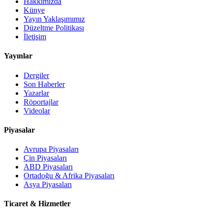
Hakkımızda
Künye
Yayın Yaklaşımımız
Düzeltme Politikası
İletişim
Yayınlar
Dergiler
Son Haberler
Yazarlar
Röportajlar
Videolar
Piyasalar
Avrupa Piyasaları
Çin Piyasaları
ABD Piyasaları
Ortadoğu & Afrika Piyasaları
Asya Piyasaları
Ticaret & Hizmetler