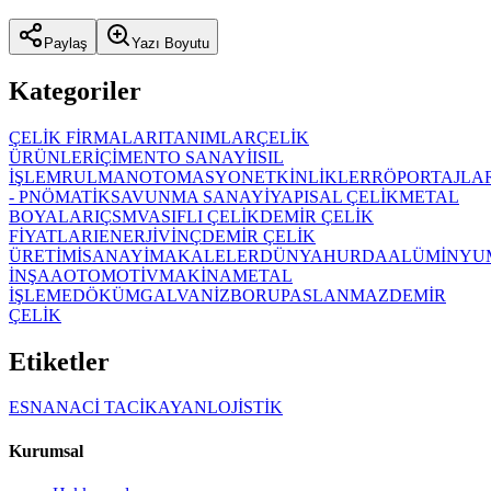
Paylaş
Yazı Boyutu
Kategoriler
ÇELİK FİRMALARI
TANIMLAR
ÇELİK
ÜRÜNLERİ
ÇİMENTO SANAYİ
ISIL
İŞLEM
RULMAN
OTOMASYON
ETKİNLİKLER
RÖPORTAJLA
- PNÖMATİK
SAVUNMA SANAYİ
YAPISAL ÇELİK
METAL
BOYALARI
ÇSM
VASIFLI ÇELİK
DEMİR ÇELİK
FİYATLARI
ENERJİ
VİNÇ
DEMİR ÇELİK
ÜRETİMİ
SANAYİ
MAKALELER
DÜNYA
HURDA
ALÜMİNYU
İNŞAA
OTOMOTİV
MAKİNA
METAL
İŞLEME
DÖKÜM
GALVANİZ
BORU
PASLANMAZ
DEMİR
ÇELİK
Etiketler
ESNA
NACİ TACİKAYAN
LOJİSTİK
Kurumsal