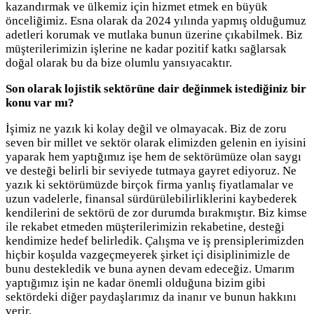
kazandırmak ve ülkemiz için hizmet etmek en büyük
önceliğimiz. Esna olarak da 2024 yılında yapmış olduğumuz
adetleri korumak ve mutlaka bunun üzerine çıkabilmek. Biz
müşterilerimizin işlerine ne kadar pozitif katkı sağlarsak
doğal olarak bu da bize olumlu yansıyacaktır.
Son olarak lojistik sektörüne dair değinmek istediğiniz bir
konu var mı?
İşimiz ne yazık ki kolay değil ve olmayacak. Biz de zoru
seven bir millet ve sektör olarak elimizden gelenin en iyisini
yaparak hem yaptığımız işe hem de sektörümüze olan saygı
ve desteği belirli bir seviyede tutmaya gayret ediyoruz. Ne
yazık ki sektörümüzde birçok firma yanlış fiyatlamalar ve
uzun vadelerle, finansal sürdürülebilirliklerini kaybederek
kendilerini de sektörü de zor durumda bırakmıştır. Biz kimse
ile rekabet etmeden müşterilerimizin rekabetine, desteği
kendimize hedef belirledik. Çalışma ve iş prensiplerimizden
hiçbir koşulda vazgeçmeyerek şirket içi disiplinimizle de
bunu destekledik ve buna aynen devam edeceğiz. Umarım
yaptığımız işin ne kadar önemli olduğuna bizim gibi
sektördeki diğer paydaşlarımız da inanır ve bunun hakkını
verir.