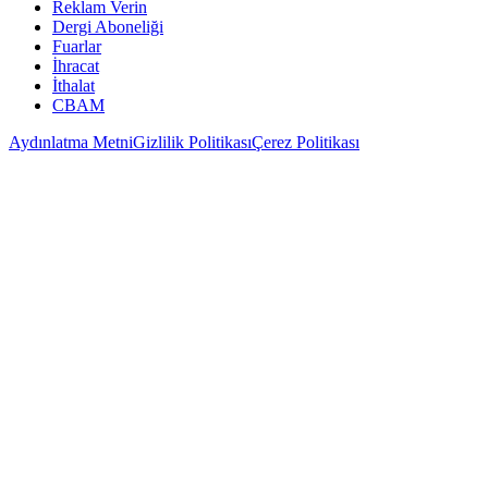
Reklam Verin
Dergi Aboneliği
Fuarlar
İhracat
İthalat
CBAM
Aydınlatma Metni
Gizlilik Politikası
Çerez Politikası