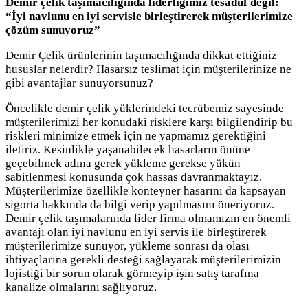
Demir çelik taşımacılığında liderliğimiz tesadüf değil:
“İyi navlunu en iyi servisle birleştirerek müşterilerimize
çözüm sunuyoruz”
Demir Çelik ürünlerinin taşımacılığında dikkat ettiğiniz
hususlar nelerdir? Hasarsız teslimat için müşterilerinize ne
gibi avantajlar sunuyorsunuz?
Öncelikle demir çelik yüklerindeki tecrübemiz sayesinde
müşterilerimizi her konudaki risklere karşı bilgilendirip bu
riskleri minimize etmek için ne yapmamız gerektiğini
iletiriz. Kesinlikle yaşanabilecek hasarların önüne
geçebilmek adına gerek yükleme gerekse yükün
sabitlenmesi konusunda çok hassas davranmaktayız.
Müşterilerimize özellikle konteyner hasarını da kapsayan
sigorta hakkında da bilgi verip yapılmasını öneriyoruz.
Demir çelik taşımalarında lider firma olmamızın en önemli
avantajı olan iyi navlunu en iyi servis ile birleştirerek
müşterilerimize sunuyor, yükleme sonrası da olası
ihtiyaçlarına gerekli desteği sağlayarak müşterilerimizin
lojistiği bir sorun olarak görmeyip işin satış tarafına
kanalize olmalarını sağlıyoruz.