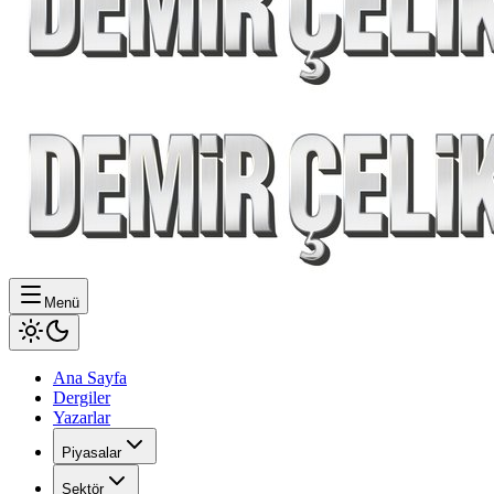
Menü
Ana Sayfa
Dergiler
Yazarlar
Piyasalar
Sektör