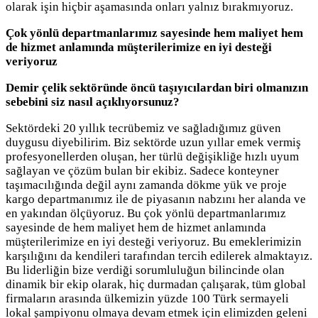
olarak işin hiçbir aşamasında onları yalnız bırakmıyoruz.
Çok yönlü departmanlarımız sayesinde hem maliyet hem
de hizmet anlamında müşterilerimize en iyi desteği
veriyoruz
Demir çelik sektöründe öncü taşıyıcılardan biri olmanızın
sebebini siz nasıl açıklıyorsunuz?
Sektördeki 20 yıllık tecrübemiz ve sağladığımız güven
duygusu diyebilirim. Biz sektörde uzun yıllar emek vermiş
profesyonellerden oluşan, her türlü değişikliğe hızlı uyum
sağlayan ve çözüm bulan bir ekibiz. Sadece konteyner
taşımacılığında değil aynı zamanda dökme yük ve proje
kargo departmanımız ile de piyasanın nabzını her alanda ve
en yakından ölçüyoruz. Bu çok yönlü departmanlarımız
sayesinde de hem maliyet hem de hizmet anlamında
müşterilerimize en iyi desteği veriyoruz. Bu emeklerimizin
karşılığını da kendileri tarafından tercih edilerek almaktayız.
Bu liderliğin bize verdiği sorumluluğun bilincinde olan
dinamik bir ekip olarak, hiç durmadan çalışarak, tüm global
firmaların arasında ülkemizin yüzde 100 Türk sermayeli
lokal şampiyonu olmaya devam etmek için elimizden geleni