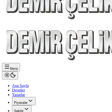
Menü
Ana Sayfa
Dergiler
Yazarlar
Piyasalar
Sektör