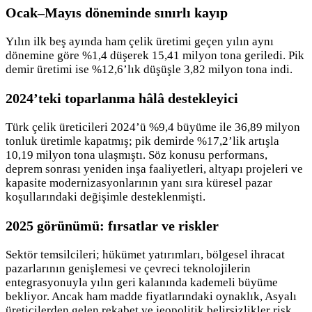
Ocak–Mayıs döneminde sınırlı kayıp
Yılın ilk beş ayında ham çelik üretimi geçen yılın aynı
dönemine göre %1,4 düşerek 15,41 milyon tona geriledi. Pik
demir üretimi ise %12,6’lık düşüşle 3,82 milyon tona indi.
2024’teki toparlanma hâlâ destekleyici
Türk çelik üreticileri 2024’ü %9,4 büyüme ile 36,89 milyon
tonluk üretimle kapatmış; pik demirde %17,2’lik artışla
10,19 milyon tona ulaşmıştı. Söz konusu performans,
deprem sonrası yeniden inşa faaliyetleri, altyapı projeleri ve
kapasite modernizasyonlarının yanı sıra küresel pazar
koşullarındaki değişimle desteklenmişti.
2025 görünümü: fırsatlar ve riskler
Sektör temsilcileri; hükümet yatırımları, bölgesel ihracat
pazarlarının genişlemesi ve çevreci teknolojilerin
entegrasyonuyla yılın geri kalanında kademeli büyüme
bekliyor. Ancak ham madde fiyatlarındaki oynaklık, Asyalı
üreticilerden gelen rekabet ve jeopolitik belirsizlikler risk