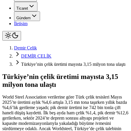
Ticaret
Gündem
İletişim
Demir Çelik
DEMİR ÇELİK
Türkiye’nin çelik üretimi mayısta 3,15 milyon tona ulaştı
Türkiye’nin çelik üretimi mayısta 3,15
milyon tona ulaştı
World Steel Association verilerine göre Türk çelik tesisleri Mayıs
2025’te üretimi aylık %4,6 artışla 3,15 mn tona taşırken yıllık bazda
%4,6’lık gerileme yaşadı; pik demir üretimi ise 742 bin tonla çift
haneli düşüş kaydetti. İlk beş ayda ham çelik %1,4, pik demir %12,6
gerilerken, sektör 2024’te deprem sonrası altyapı projeleri ve
kapasite modernizasyonlarıyla yakaladığı büyüme ivmesini
sürdürmeye odaklı. Ancak Worldsteel, Türkiye’de çelik talebinin