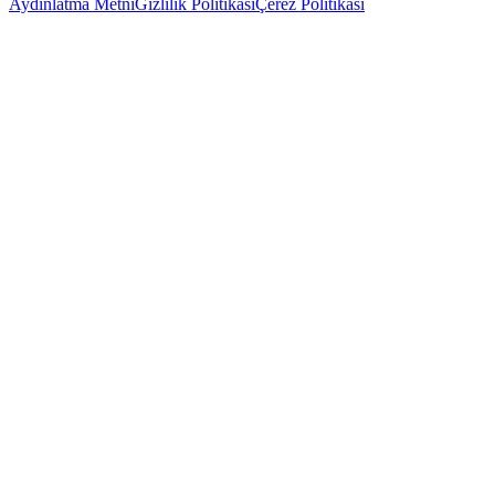
Aydınlatma Metni
Gizlilik Politikası
Çerez Politikası