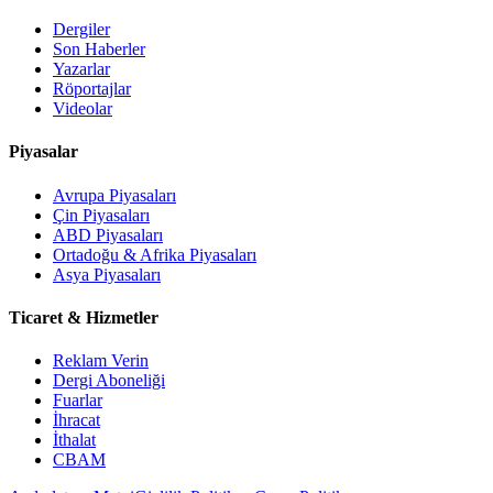
Dergiler
Son Haberler
Yazarlar
Röportajlar
Videolar
Piyasalar
Avrupa Piyasaları
Çin Piyasaları
ABD Piyasaları
Ortadoğu & Afrika Piyasaları
Asya Piyasaları
Ticaret & Hizmetler
Reklam Verin
Dergi Aboneliği
Fuarlar
İhracat
İthalat
CBAM