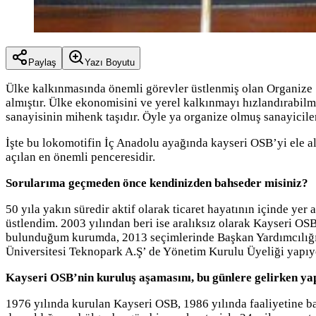
Paylaş
Yazı Boyutu
Ülke kalkınmasında önemli görevler üstlenmiş olan Organize Sa
almıştır. Ülke ekonomisini ve yerel kalkınmayı hızlandırabilm
sanayisinin mihenk taşıdır. Öyle ya organize olmuş sanayicile
İşte bu lokomotifin İç Anadolu ayağında kayseri OSB’yi ele a
açılan en önemli penceresidir.
Sorularıma geçmeden önce kendinizden bahseder misiniz?
50 yıla yakın süredir aktif olarak ticaret hayatının içinde ye
üstlendim. 2003 yılından beri ise aralıksız olarak Kayseri 
bulunduğum kurumda, 2013 seçimlerinde Başkan Yardımcılığı g
Üniversitesi Teknopark A.Ş’ de Yönetim Kurulu Üyeliği yapı
Kayseri OSB’nin kuruluş aşamasını, bu günlere gelirken yapt
1976 yılında kurulan Kayseri OSB, 1986 yılında faaliyetine ba