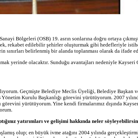
nayi Bölgeleri (OSB) 19. asrın sonlarına doğru ortaya çıkmıştı
ek, rekabet edilebilir şehirler oluşturmak gibi hedefleriyle i
rin sınırları belirlenmiş bir alanda toplanması olarak da ifade
lmak yerinde olacaktır. Sunduğu avantajları nedeniyle Kayseri
r alıyorum. Geçmişte Belediye Meclis Üyeliği, Belediye Başkan v
OSB Yönetim Kurulu Başkanlığı görevini yürütüyorum. 2007 yılı
örevini yürütüyorum. Yine kendi firmalarımız dışında Kayseri
yorum.
ığınız yatırımları ve gelişimi hakkında neler söyleyebilirsin
şlamış olup; en büyük ivme atağını 2004 yılında gerçekleştirmiş