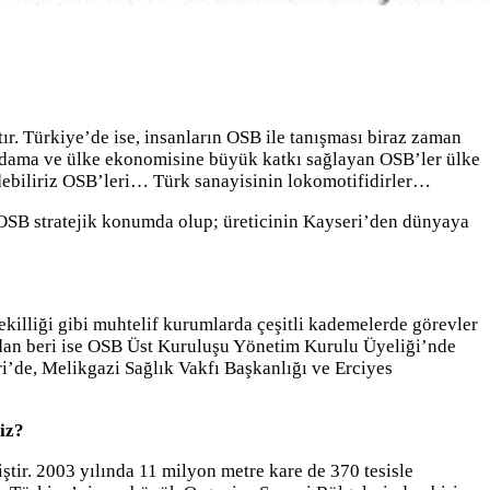
r. Türkiye’de ise, insanların OSB ile tanışması biraz zaman
stihdama ve ülke ekonomisine büyük katkı sağlayan OSB’ler ülke
 edebiliriz OSB’leri… Türk sanayisinin lokomotifidirler…
 OSB stratejik konumda olup; üreticinin Kayseri’den dünyaya
ekilliği gibi muhtelif kurumlarda çeşitli kademelerde görevler
ndan beri ise OSB Üst Kuruluşu Yönetim Kurulu Üyeliği’nde
’de, Melikgazi Sağlık Vakfı Başkanlığı ve Erciyes
iz?
tir. 2003 yılında 11 milyon metre kare de 370 tesisle