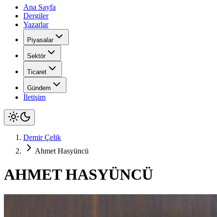
Ana Sayfa
Dergiler
Yazarlar
Piyasalar
Sektör
Ticaret
Gündem
İletişim
Demir Çelik
Ahmet Hasyüncü
AHMET HASYÜNCÜ