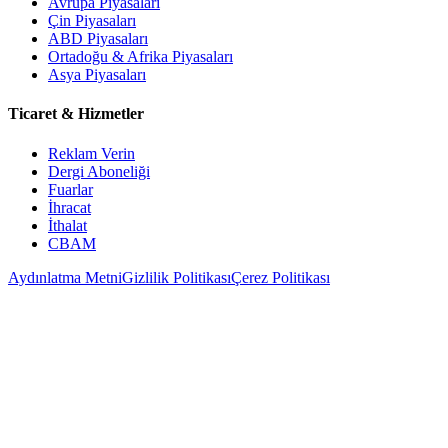
Avrupa Piyasaları
Çin Piyasaları
ABD Piyasaları
Ortadoğu & Afrika Piyasaları
Asya Piyasaları
Ticaret & Hizmetler
Reklam Verin
Dergi Aboneliği
Fuarlar
İhracat
İthalat
CBAM
Aydınlatma Metni
Gizlilik Politikası
Çerez Politikası