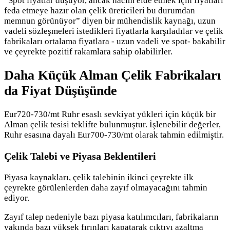
“Spot fiyatlar düşüyor, ancak hacim elde etmek için fiyatları
feda etmeye hazır olan çelik üreticileri bu durumdan
memnun görünüyor” diyen bir mühendislik kaynağı, uzun
vadeli sözleşmeleri istedikleri fiyatlarla karşıladılar ve çelik
fabrikaları ortalama fiyatlara - uzun vadeli ve spot- bakabilir
ve çeyrekte pozitif rakamlara sahip olabilirler.
Daha Küçük Alman Çelik Fabrikaları
da Fiyat Düşüşünde
Eur720-730/mt Ruhr esaslı sevkiyat yükleri için küçük bir
Alman çelik tesisi teklifte bulunmuştur. İşlenebilir değerler,
Ruhr esasına dayalı Eur700-730/mt olarak tahmin edilmiştir.
Çelik Talebi ve Piyasa Beklentileri
Piyasa kaynakları, çelik talebinin ikinci çeyrekte ilk
çeyrekte görülenlerden daha zayıf olmayacağını tahmin
ediyor.
Zayıf talep nedeniyle bazı piyasa katılımcıları, fabrikaların
yakında bazı yüksek fırınları kapatarak çıktıyı azaltma