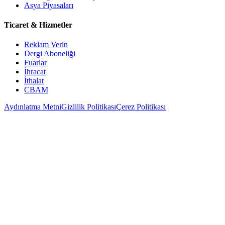
Asya Piyasaları
Ticaret & Hizmetler
Reklam Verin
Dergi Aboneliği
Fuarlar
İhracat
İthalat
CBAM
Aydınlatma Metni
Gizlilik Politikası
Çerez Politikası