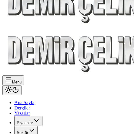
Menü
Ana Sayfa
Dergiler
Yazarlar
Piyasalar
Sektör