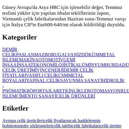
Güney Avrupa'da Asya HRC için işlenebilir değer, Temmuz
teslimi yükler için yapılan ithalat tekliflerinin Japon,
Vietnamlı çelik fabrikalarından Haziran sonu-Temmuz varışı
için İtalya CIF'te Eur600-640/mt olarak bildirildiği duyuldu.
Kategoriler
DEMİR
ÇELİK
PASLANMAZ
BORU
GALVANİZ
DÖKÜM
METAL
İŞLEME
MAKİNA
OTOMOTİV
GEMİ
İNŞAA
İNŞAAT
EKONOMİ
LOJİSTİK
ALÜMİNYUM
HURDA
DÜ
ÇELİK ÜRETİMİ
VİNÇ
ENERJİ
DEMİR ÇELİK
FİYATLARI
VASIFLI ÇELİK
ÇSM
METAL
BOYALARI
YAPISAL ÇELİK
SAVUNMA SANAYİ
HİDROLİK
-
PNÖMATİK
RÖPORTAJLAR
ETKİNLİKLER
OTOMASYON
RU
İŞLEM
ÇİMENTO SANAYİ
ÇELİK ÜRÜNLERİ
Etiketler
Avrupa çelik üreticileri
çelik fiyatları
sıcak haddelenmiş
bobin
otomotiv sözleşmeleri
çelik talebi
çelik fabrikaları
çelik üretim