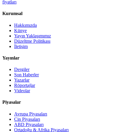
fiyatları
Kurumsal
Hakkımızda
Künye
Yayın Yaklaşımımız
Düzeltme Politikası
İletişim
Yayınlar
Dergiler
Son Haberler
Yazarlar
Röportajlar
Videolar
Piyasalar
Avrupa Piyasaları
Çin Piyasaları
ABD Piyasaları
Ortadoğu & Afrika Piyasaları