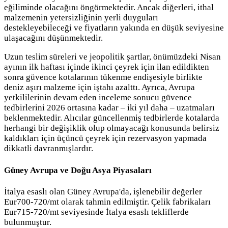
eğiliminde olacağını öngörmektedir. Ancak diğerleri, ithal
malzemenin yetersizliğinin yerli duyguları
destekleyebileceği ve fiyatların yakında en düşük seviyesine
ulaşacağını düşünmektedir.
Uzun teslim süreleri ve jeopolitik şartlar, önümüzdeki Nisan
ayının ilk haftası içinde ikinci çeyrek için ilan edildikten
sonra güvence kotalarının tükenme endişesiyle birlikte
deniz aşırı malzeme için iştahı azalttı. Ayrıca, Avrupa
yetkililerinin devam eden inceleme sonucu güvence
tedbirlerini 2026 ortasına kadar – iki yıl daha – uzatmaları
beklenmektedir. Alıcılar güncellenmiş tedbirlerde kotalarda
herhangi bir değişiklik olup olmayacağı konusunda belirsiz
kaldıkları için üçüncü çeyrek için rezervasyon yapmada
dikkatli davranmışlardır.
Güney Avrupa ve Doğu Asya Piyasaları
İtalya esaslı olan Güney Avrupa'da, işlenebilir değerler
Eur700-720/mt olarak tahmin edilmiştir. Çelik fabrikaları
Eur715-720/mt seviyesinde İtalya esaslı tekliflerde
bulunmuştur.