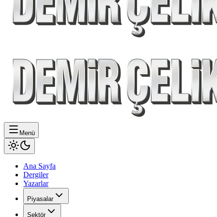
Menü
Ana Sayfa
Dergiler
Yazarlar
Piyasalar
Sektör