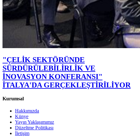
"ÇELİK SEKTÖRÜNDE
SÜRDÜRÜLEBİLİRLİK VE
İNOVASYON KONFERANSI"
İTALYA'DA GERÇEKLEŞTİRİLİYOR
Kurumsal
Hakkımızda
Künye
Yayın Yaklaşımımız
Düzeltme Politikası
İletişim