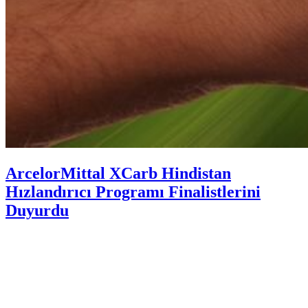
ArcelorMittal XCarb Hindistan
Hızlandırıcı Programı Finalistlerini
Duyurdu