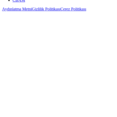
CBAM
Aydınlatma Metni
Gizlilik Politikası
Çerez Politikası