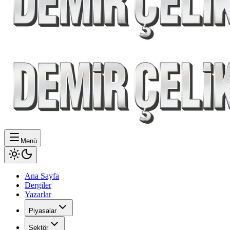
Menü
Ana Sayfa
Dergiler
Yazarlar
Piyasalar
Sektör