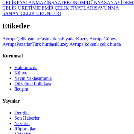
ÇELİK
PASLANMAZ
İNŞAAT
EKONOMİ
DÜNYA
SANAYİ
DEM
ÇELİK ÜRETİMİ
DEMİR ÇELİK FİYATLARI
SAVUNMA
SANAYİ
ÇELİK ÜRÜNLERİ
Etiketler
Avrupa
Çelik ışınlar
Fastmarkets
Fiyatlar
Kuzey Avrupa
Güney
Avrupa
Pazarlar
Türk hurdası
Kuzey Avrupa kökenli çelik hurda
Kurumsal
Hakkımızda
Künye
Yayın Yaklaşımımız
Düzeltme Politikası
İletişim
Yayınlar
Dergiler
Son Haberler
Yazarlar
Röportajlar