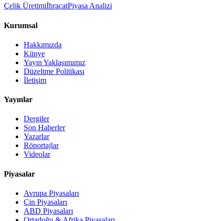
Çelik Üretimi
İhracat
Piyasa Analizi
Kurumsal
Hakkımızda
Künye
Yayın Yaklaşımımız
Düzeltme Politikası
İletişim
Yayınlar
Dergiler
Son Haberler
Yazarlar
Röportajlar
Videolar
Piyasalar
Avrupa Piyasaları
Çin Piyasaları
ABD Piyasaları
Ortadoğu & Afrika Piyasaları