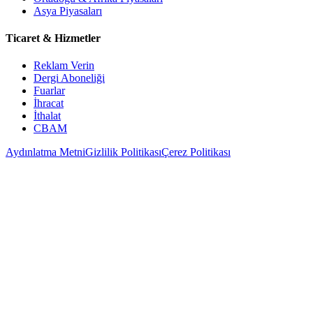
Asya Piyasaları
Ticaret & Hizmetler
Reklam Verin
Dergi Aboneliği
Fuarlar
İhracat
İthalat
CBAM
Aydınlatma Metni
Gizlilik Politikası
Çerez Politikası