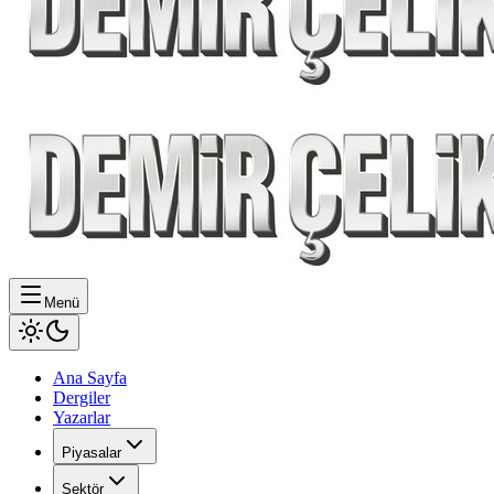
Menü
Ana Sayfa
Dergiler
Yazarlar
Piyasalar
Sektör